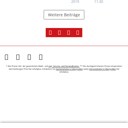
2019
11:30
Weitere Beiträge
* Alle Preise inkl. der gesetzlichen MwSt. und
zzgl. Service- und Versandkosten.
** Die durchgestrichenen Preise entsprechen
dem bisherigen Preis bei schuhplus. Entdecken Sie
Damenschuhe in Übergrößen
sowie
Herrenschuhe in Übergrößen
bei
schuhplus.