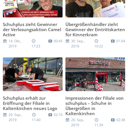
Schuhplus zieht Gewinner
Übergrößenhändler zieht
der Verlosungsaktion Camel
Gewinner der Eintrittskarten
Active
für Kinnerkram
14. Okt.,
00:45
30. Sep.,
01:04
2019
17:23
2019
10:22
Schuhplus erhält zur
Impressionen der Filiale von
Eröffnung der Filiale in
schuhplus – Schuhe in
Kaltenkirchen neues Logo
Übergrößen in
Kaltenkirchen
20. Sep.,
02:10
2019
11:40
20. Sep.,
02:38
2019
11:39