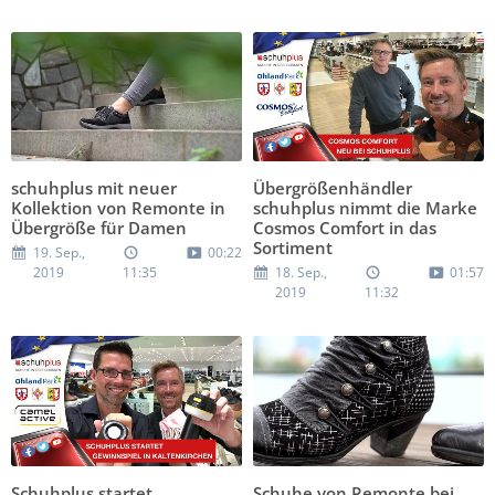
schuhplus mit neuer
Übergrößenhändler
Kollektion von Remonte in
schuhplus nimmt die Marke
Übergröße für Damen
Cosmos Comfort in das
Sortiment
19. Sep.,
00:22
2019
11:35
18. Sep.,
01:57
2019
11:32
Schuhplus startet
Schuhe von Remonte bei