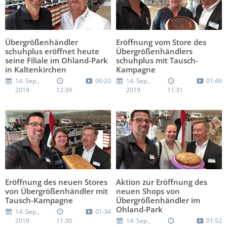
Übergrößenhändler
Eröffnung vom Store des
schuhplus eröffnet heute
Übergrößenhändlers
seine Filiale im Ohland-Park
schuhplus mit Tausch-
in Kaltenkirchen
Kampagne
14. Sep.,
00:20
14. Sep.,
01:49
2019
12:39
2019
11:31
Eröffnung des neuen Stores
Aktion zur Eröffnung des
von Übergrößenhändler mit
neuen Shops von
Tausch-Kampagne
Übergrößenhändler im
Ohland-Park
14. Sep.,
01:34
2019
11:30
14. Sep.,
01:52