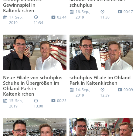
Gewinnspiel in
schuhplus
Kaltenkirchen
16. Sep.,
00:17
17. Sep.,
02:44
2019
11:30
2019
11:34
Neue Filiale von schuhplus –
schuhplus-Filiale im Ohland-
Schuhe in Übergrößen im
Park in Kaltenkirchen
Ohland-Park in
14. Sep.,
00:09
Kaltenkirchen
2019
12:39
15. Sep.,
00:25
2019
13:00