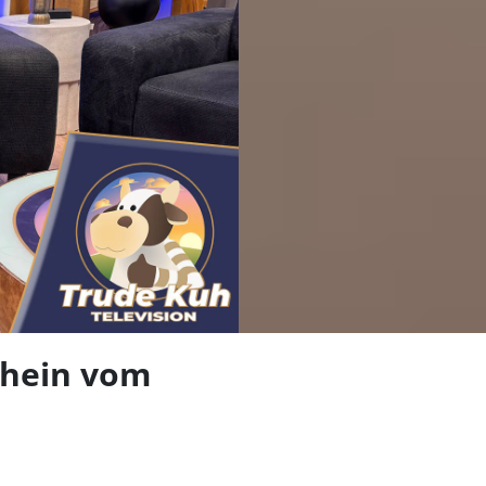
len
chein vom