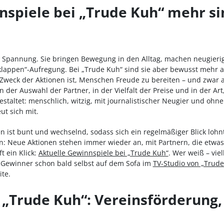
piele bei „Trude Kuh“ mehr sin
r Spannung. Sie bringen Bewegung in den Alltag, machen neugieri
lappen“-Aufregung. Bei „Trude Kuh“ sind sie aber bewusst mehr a
Zweck der Aktionen ist, Menschen Freude zu bereiten – und zwar a
n der Auswahl der Partner, in der Vielfalt der Preise und in der Ar
taltet: menschlich, witzig, mit journalistischer Neugier und oh
ut sich mit.
n ist bunt und wechselnd, sodass sich ein regelmäßiger Blick loh
en: Neue Aktionen stehen immer wieder an, mit Partnern, die etwas
t ein Klick:
Aktuelle Gewinnspiele bei „Trude Kuh“
. Wer weiß – viel
 Gewinner schon bald selbst auf dem Sofa im
TV-Studio von „Trude
ite.
 „Trude Kuh“: Vereinsförderung, 