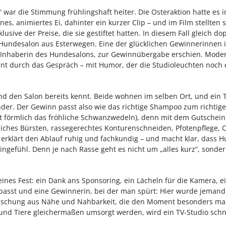
 war die Stimmung frühlingshaft heiter. Die Osteraktion hatte es 
ines, animiertes Ei, dahinter ein kurzer Clip – und im Film stellten s
sive der Preise, die sie gestiftet hatten. In diesem Fall gleich do
undesalon aus Esterwegen. Eine der glücklichen Gewinnerinnen i
, Inhaberin des Hundesalons, zur Gewinnübergabe erschien. Mode
t durch das Gespräch – mit Humor, der die Studioleuchten noch e
 und den Salon bereits kennt. Beide wohnen im selben Ort, und ein 
er. Der Gewinn passt also wie das richtige Shampoo zum richtigen 
t förmlich das fröhliche Schwanzwedeln), denn mit dem Gutschein
iches Bürsten, rassegerechtes Konturenschneiden, Pfotenpflege,
a erklärt den Ablauf ruhig und fachkundig – und macht klar, dass H
ingefühl. Denn je nach Rasse geht es nicht um „alles kurz“, sonde
leines Fest: ein Dank ans Sponsoring, ein Lächeln für die Kamera, e
sst und eine Gewinnerin, bei der man spürt: Hier wurde jemand 
Mischung aus Nähe und Nahbarkeit, die den Moment besonders mac
nd Tiere gleichermaßen umsorgt werden, wird ein TV-Studio schn