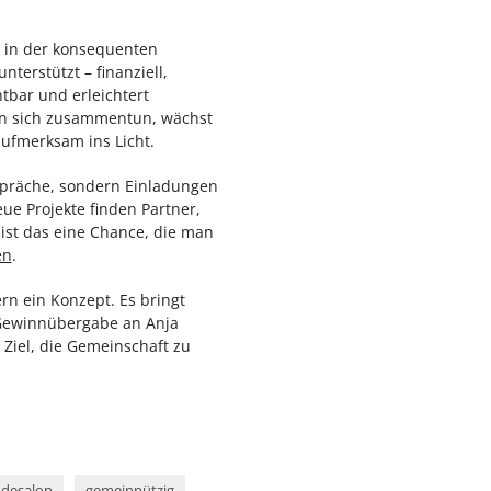
e: in der konsequenten
terstützt – finanziell,
tbar und erleichtert
hen sich zusammentun, wächst
aufmerksam ins Licht.
espräche, sondern Einladungen
e Projekte finden Partner,
 ist das eine Chance, die man
en
.
rn ein Konzept. Es bringt
 Gewinnübergabe an Anja
 Ziel, die Gemeinschaft zu
ndesalon
gemeinnützig