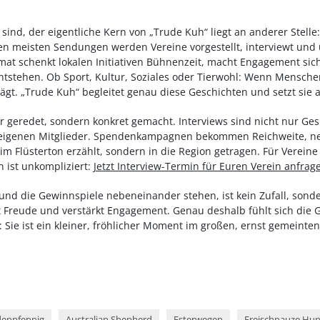
sind, der eigentliche Kern von „Trude Kuh“ liegt an anderer Stell
n meisten Sendungen werden Vereine vorgestellt, interviewt und un
mat schenkt lokalen Initiativen Bühnenzeit, macht Engagement sich
entstehen. Ob Sport, Kultur, Soziales oder Tierwohl: Wenn Mensc
ägt. „Trude Kuh“ begleitet genau diese Geschichten und setzt sie 
ur geredet, sondern konkret gemacht. Interviews sind nicht nur G
e eigenen Mitglieder. Spendenkampagnen bekommen Reichweite, neu
m Flüsterton erzählt, sondern in die Region getragen. Für Vereine
n ist unkompliziert:
Jetzt Interview-Termin für Euren Verein anfrag
und die Gewinnspiele nebeneinander stehen, ist kein Zufall, sonde
Freude und verstärkt Engagement. Genau deshalb fühlt sich die
Sie ist ein kleiner, fröhlicher Moment im großen, ernst gemeinten
denpfennig
Australian Shepherd
Esterwegen
Freischnauze Hu