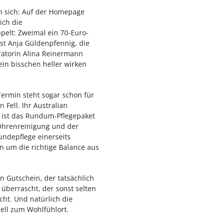
in sich: Auf der Homepage
ich die
ppelt: Zweimal ein 70-Euro-
st Anja Güldenpfennig, die
ratorin Alina Reinermann
in bisschen heller wirken
Termin steht sogar schon für
Fell. Ihr Australian
 ist das Rundum-Pflegepaket
 Ohrenreinigung und der
undepflege einerseits
rn um die richtige Balance aus
in Gutschein, der tatsächlich
überrascht, der sonst selten
ht. Und natürlich die
ell zum Wohlfühlort.