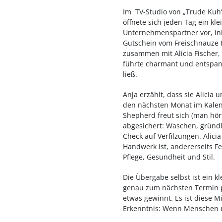
Im TV-Studio von „Trude Kuh“
öffnete sich jeden Tag ein kle
Unternehmenspartner vor, inklu
Gutschein vom Freischnauze H
zusammen mit Alicia Fischer
führte charmant und entspann
ließ.
Anja erzählt, dass sie Alicia
den nächsten Monat im Kalend
Shepherd freut sich (man hör
abgesichert: Waschen, gründl
Check auf Verfilzungen. Alici
Handwerk ist, andererseits Fe
Pflege, Gesundheit und Stil.
Die Übergabe selbst ist ein k
genau zum nächsten Termin pa
etwas gewinnt. Es ist diese 
Erkenntnis: Wenn Menschen u