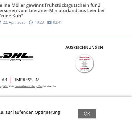
elina Möller gewinnt Frühstücksgutschein für 2
ersonen vom Leeraner Miniaturland aus Leer bei
Trude Kuh“
22. Apr., 2026
10:23
02:41
AUSZEICHNUNGEN
LAR
IMPRESSUM
ergrößen
sowie
Herrenschuhe in Übergrößen
bei schuhplus.
.a. zur laufenden Optimierung
OK