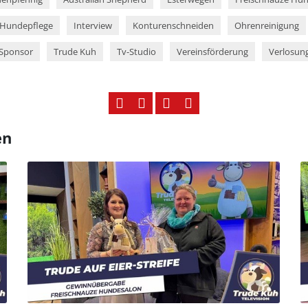
Hundepflege
Interview
Konturenschneiden
Ohrenreinigung
Sponsor
Trude Kuh
Tv-Studio
Vereinsförderung
Verlosun
en