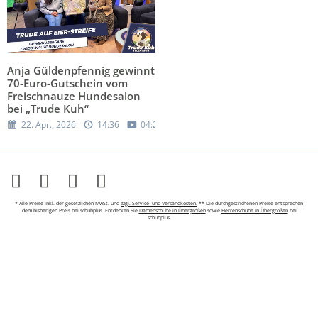
Anja Güldenpfennig gewinnt
70-Euro-Gutschein vom
Freischnauze Hundesalon
bei „Trude Kuh“
22. Apr., 2026
14:36
04:26
* Alle Preise inkl. der gesetzlichen MwSt. und
zzgl. Service- und Versandkosten.
** Die durchgestrichenen Preise entsprechen
dem bisherigen Preis bei schuhplus. Entdecken Sie
Damenschuhe in Übergrößen
sowie
Herrenschuhe in Übergrößen
bei
schuhplus.