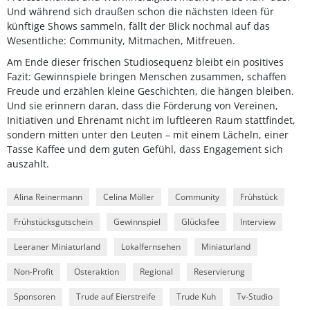
Und während sich draußen schon die nächsten Ideen für
künftige Shows sammeln, fällt der Blick nochmal auf das
Wesentliche: Community, Mitmachen, Mitfreuen.
Am Ende dieser frischen Studiosequenz bleibt ein positives
Fazit: Gewinnspiele bringen Menschen zusammen, schaffen
Freude und erzählen kleine Geschichten, die hängen bleiben.
Und sie erinnern daran, dass die Förderung von Vereinen,
Initiativen und Ehrenamt nicht im luftleeren Raum stattfindet,
sondern mitten unter den Leuten – mit einem Lächeln, einer
Tasse Kaffee und dem guten Gefühl, dass Engagement sich
auszahlt.
Alina Reinermann
Celina Möller
Community
Frühstück
Frühstücksgutschein
Gewinnspiel
Glücksfee
Interview
Leeraner Miniaturland
Lokalfernsehen
Miniaturland
Non-Profit
Osteraktion
Regional
Reservierung
Sponsoren
Trude auf Eierstreife
Trude Kuh
Tv-Studio