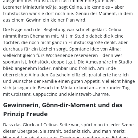
ausgedehntes Frühstück ist fast immer eine gute Idee.
Leeraner Miniaturland? Ja, sagt Celina, sie kenne es – aber
frühstücken war sie dort noch nie. Genau der Moment, in dem
aus einem Gewinn ein kleiner Plan wird.
Die Frage nach der Begleitung war schnell geklärt: Celina
nimmt ihren Ehemann mit. Mit im Studio dabei: die kleine
Tochter, die noch nicht ganz in Frühstücksgröße denkt, aber
durchaus für ein Lächeln sorgt. Spontane Idee von Alina:
vielleicht gleich fürs Wochenende reservieren – denn wer
spontan ist, frühstückt doppelt gut. Die Atmosphäre im Studio
blieb angenehm locker, nahbar und fröhlich. Am Ende
überreichte Alina den Gutschein offiziell, gratulierte herzlich
und wünschte der Familie einen guten Appetit. Vielleicht hänge
sich ja sogar ein Besuch im Miniaturland an – ein runder Tag,
mit Croissant, Cappuccino und Kleinstwelt-Charme.
Gewinnerin, Gönn-dir-Moment und das
Prinzip Freude
Dass das Glück auf Celinas Seite war, spürt man in jeder Szene
dieser Übergabe. Sie strahlt, bedankt sich, und man merkt:
Hier geht es nicht nur ums Gewinnen, sondern ums Erleben.