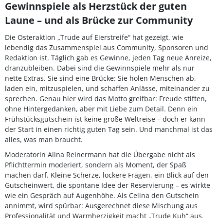
Gewinnspiele als Herzstück der guten
Laune – und als Brücke zur Community
Die Osteraktion „Trude auf Eierstreife“ hat gezeigt, wie
lebendig das Zusammenspiel aus Community, Sponsoren und
Redaktion ist. Täglich gab es Gewinne, jeden Tag neue Anreize,
dranzubleiben. Dabei sind die Gewinnspiele mehr als nur
nette Extras. Sie sind eine Brücke: Sie holen Menschen ab,
laden ein, mitzuspielen, und schaffen Anlässe, miteinander zu
sprechen. Genau hier wird das Motto greifbar: Freude stiften,
ohne Hintergedanken, aber mit Liebe zum Detail. Denn ein
Frühstücksgutschein ist keine große Weltreise – doch er kann
der Start in einen richtig guten Tag sein. Und manchmal ist das
alles, was man braucht.
Moderatorin Alina Reinermann hat die Übergabe nicht als
Pflichttermin moderiert, sondern als Moment, der Spaß
machen darf. Kleine Scherze, lockere Fragen, ein Blick auf den
Gutscheinwert, die spontane Idee der Reservierung – es wirkte
wie ein Gespräch auf Augenhöhe. Als Celina den Gutschein
annimmt, wird spürbar: Ausgerechnet diese Mischung aus
Professionalität und Warmherzigkeit macht „Trude Kuh“ aus.