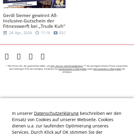
Gerdi Siemer gewinnt All-
Inclusive-Gutschein der
Fitnesswerft bei „Trude Kuh“
24. Apr., 2026
11:16
03:50
* Alle Preise inkl. der gesetzlichen MwSt. und
zzgl. Service- und Versandkosten.
** Die durchgestrichenen Preise entsprechen
dem bisherigen Preis bei schuhplus. Entdecken Sie
Damenschuhe in Übergrößen
sowie
Herrenschuhe in Übergrößen
bei
schuhplus.
In unserer
Datenschutzerklärung
beschreiben wir den
Einsatz von Cookies auf unserer Webseite. Cookies
dienen u.a. zur laufenden Optimierung unseres
Services. Durch Klick auf OK stimmen Sie der