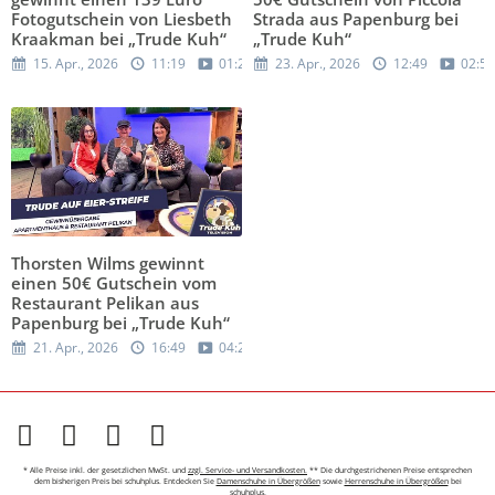
Fotogutschein von Liesbeth
Strada aus Papenburg bei
Kraakman bei „Trude Kuh“
„Trude Kuh“
15. Apr., 2026
11:19
01:28
23. Apr., 2026
12:49
02:52
Thorsten Wilms gewinnt
einen 50€ Gutschein vom
Restaurant Pelikan aus
Papenburg bei „Trude Kuh“
21. Apr., 2026
16:49
04:27
* Alle Preise inkl. der gesetzlichen MwSt. und
zzgl. Service- und Versandkosten.
** Die durchgestrichenen Preise entsprechen
dem bisherigen Preis bei schuhplus. Entdecken Sie
Damenschuhe in Übergrößen
sowie
Herrenschuhe in Übergrößen
bei
schuhplus.