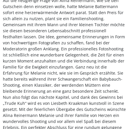
Auf die neugierige Frage von Alina Reinermann, wie sie den
Gutschein denn einsetzen wolle, hatte Melanie Battermann
sofort eine herzerwärmende Antwort parat. Statt den Preis für
sich allein zu nutzen, plant sie ein Familienshooting.
Gemeinsam mit ihrem Mann und ihrer kleinen Tochter möchte
sie diesen besonderen Lebensabschnitt professionell
festhalten lassen. Die Idee, gemeinsame Erinnerungen in Form
von hochwertigen Fotografien zu schaffen, fand bei der
Moderatorin großen Anklang. Ein professionelles Fotoshooting
ist schließlich eine wunderbare Gelegenheit, die Zeit für einen
kurzen Moment anzuhalten und die Verbindung innerhalb der
Familie für die Ewigkeit einzufangen. Ganz neu ist die
Erfahrung für Melanie nicht, wie sie im Gespräch erzählte. Sie
hatte bereits während ihrer Schwangerschaft ein Babybauch-
Shooting, einen Klassiker, der werdenden Müttern eine
bleibende Erinnerung an eine ganz besondere Zeit schenkt.
Nun also folgt das nächste Kapitel, und dank des Gewinns bei
„Trude Kuh“ wird es von Liesbeth Kraakman kunstvoll in Szene
gesetzt. Mit der feierlichen Übergabe des Gutscheins wünschte
Alina Reinermann Melanie und ihrer Familie von Herzen ein
wundervolles Shooting und vor allem viel Spaß bei diesem
Erlebnis. Ein perfekter Abschluss für eine rundum gelungene