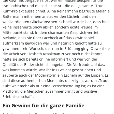
Die Gewinnübergabe selbst war ein Musterbeispiel für die
sympathische und menschliche Art, die das gesamte „Trude
Kuh“-Projekt auszeichnet. Alina Reinermann begrüßte Melanie
Battermann mit einem ansteckenden Lächeln und den
wohlverdienten Glückwünschen. Schnell wurde klar, dass hier
keine inszenierte Show ablief, sondern echte Freude im
Mittelpunkt stand. In dem charmanten Gespräch verriet
Melanie, dass sie über Facebook auf das Gewinnspiel
aufmerksam geworden war und natürlich gehofft hatte zu
gewinnen – ein Wunsch, der nun in Erfüllung ging. Obwohl sie
die Arbeit von Liesbeth Kraakman zuvor noch nicht kannte,
hatte sie sich bereits online informiert und war von der
Qualität der Bilder sichtlich angetan. Die Vorfreude auf das,
was kommen würde, war ihr ins Gesicht geschrieben und
zauberte auch der Moderatorin ein Lächeln auf die Lippen. Es
sind diese authentischen Momente, die zeigen, warum „Trude
Kuh“ weit mehr als nur eine Fernsehsendung ist; es ist eine
Plattform, die Menschen zusammenbringt und positive
Erlebnisse schafft.
Ein Gewinn für die ganze Familie