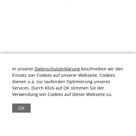
In unserer
Datenschutzerklärung
beschreiben wir den
Einsatz von Cookies auf unserer Webseite. Cookies
dienen u.a. zur laufenden Optimierung unseres
Services. Durch Klick auf OK stimmen Sie der
Verwendung von Cookies auf dieser Webseite zu.
Durchschnittliche Bewertung von
schuhplus.com - Schuhe in Übergrößen
bei
Trustami:
4.97
/
5.00
mit
32.009
Bewertungen
OK
|
Bewertungsgrundlage des Anbieters: 13 Verkaufs- und 32
Bewertungsplattformen
|
11.161
Beiträge
|
65.247
Follower(s)
|
17 Mio.
View(s)