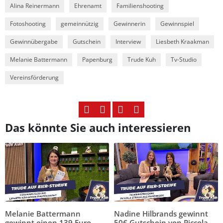
Alina Reinermann
Ehrenamt
Familienshooting
Fotoshooting
gemeinnützig
Gewinnerin
Gewinnspiel
Gewinnübergabe
Gutschein
Interview
Liesbeth Kraakman
Melanie Battermann
Papenburg
Trude Kuh
Tv-Studio
Vereinsförderung
Das könnte Sie auch interessieren
Melanie Battermann
Nadine Hilbrands gewinnt
gewinnt einen 139 Euro
50€ Gutschein von Piccola