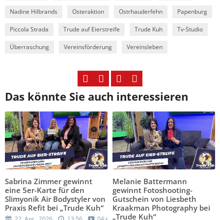
Nadine Hilbrands
Osteraktion
Ostrhauderfehn
Papenburg
Piccola Strada
Trude auf Eierstreife
Trude Kuh
Tv-Studio
Überraschung
Vereinsförderung
Vereinsleben
Das könnte Sie auch interessieren
Sabrina Zimmer gewinnt
Melanie Battermann
eine 5er-Karte für den
gewinnt Fotoshooting-
Slimyonik Air Bodystyler von
Gutschein von Liesbeth
Praxis Refit bei „Trude Kuh“
Kraakman Photography bei
„Trude Kuh“
22. Apr., 2026
13:56
04:42