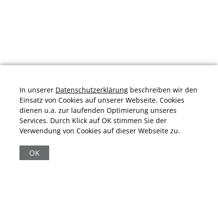
In unserer
Datenschutzerklärung
beschreiben wir den
Einsatz von Cookies auf unserer Webseite. Cookies
dienen u.a. zur laufenden Optimierung unseres
Services. Durch Klick auf OK stimmen Sie der
Verwendung von Cookies auf dieser Webseite zu.
Durchschnittliche Bewertung von
schuhplus.com - Schuhe in Übergrößen
bei
Trustami:
4.97
/
5.00
mit
32.011
Bewertungen
OK
|
Bewertungsgrundlage des Anbieters: 13 Verkaufs- und 32
Bewertungsplattformen
|
17.972
Beiträge
|
65.231
Follower(s)
|
17 Mio.
View(s)