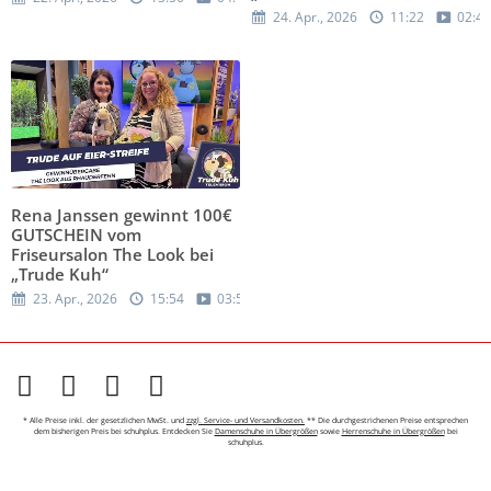
24. Apr., 2026
11:22
02:44
Rena Janssen gewinnt 100€
GUTSCHEIN vom
Friseursalon The Look bei
„Trude Kuh“
23. Apr., 2026
15:54
03:54
* Alle Preise inkl. der gesetzlichen MwSt. und
zzgl. Service- und Versandkosten.
** Die durchgestrichenen Preise entsprechen
dem bisherigen Preis bei schuhplus. Entdecken Sie
Damenschuhe in Übergrößen
sowie
Herrenschuhe in Übergrößen
bei
schuhplus.