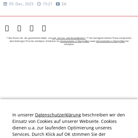
05. Dez., 2025
15:21
24:13
* Alle Preise inkl. der gesetzlichen MwSt. und
zzgl. Service- und Versandkosten.
** Die durchgestrichenen Preise entsprechen
dem bisherigen Preis bei schuhplus. Entdecken Sie
Damenschuhe in Übergrößen
sowie
Herrenschuhe in Übergrößen
bei
schuhplus.
In unserer
Datenschutzerklärung
beschreiben wir den
Einsatz von Cookies auf unserer Webseite. Cookies
dienen u.a. zur laufenden Optimierung unseres
Services. Durch Klick auf OK stimmen Sie der