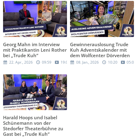
Georg Mahn im Interview
Gewinnerauslosung Trude
mit Praktikantin Leni Rother
Kuh Adventskalender mit
bei „Trude Kuh“
dem Wolfcenter Dörverden
22. Apr., 2026
09:59
19:05
08. Jan., 2026
10:20
05:00
Harald Hoops und Isabel
Schünemann von der
Stedorfer Theaterbühne zu
Gast bei „Trude Kuh“