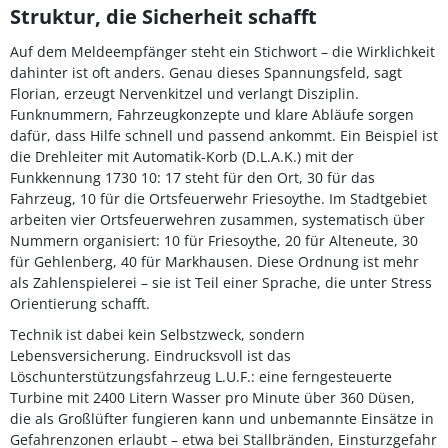
Struktur, die Sicherheit schafft
Auf dem Meldeempfänger steht ein Stichwort – die Wirklichkeit
dahinter ist oft anders. Genau dieses Spannungsfeld, sagt
Florian, erzeugt Nervenkitzel und verlangt Disziplin.
Funknummern, Fahrzeugkonzepte und klare Abläufe sorgen
dafür, dass Hilfe schnell und passend ankommt. Ein Beispiel ist
die Drehleiter mit Automatik-Korb (D.L.A.K.) mit der
Funkkennung 1730 10: 17 steht für den Ort, 30 für das
Fahrzeug, 10 für die Ortsfeuerwehr Friesoythe. Im Stadtgebiet
arbeiten vier Ortsfeuerwehren zusammen, systematisch über
Nummern organisiert: 10 für Friesoythe, 20 für Alteneute, 30
für Gehlenberg, 40 für Markhausen. Diese Ordnung ist mehr
als Zahlenspielerei – sie ist Teil einer Sprache, die unter Stress
Orientierung schafft.
Technik ist dabei kein Selbstzweck, sondern
Lebensversicherung. Eindrucksvoll ist das
Löschunterstützungsfahrzeug L.U.F.: eine ferngesteuerte
Turbine mit 2400 Litern Wasser pro Minute über 360 Düsen,
die als Großlüfter fungieren kann und unbemannte Einsätze in
Gefahrenzonen erlaubt – etwa bei Stallbränden, Einsturzgefahr