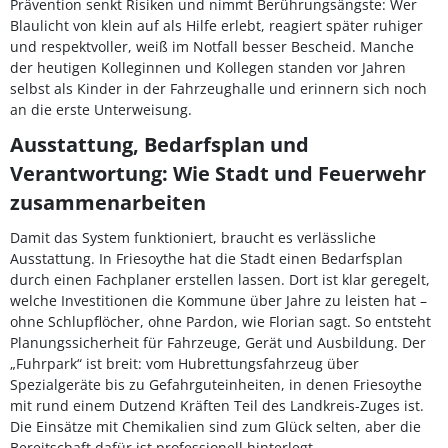
Prävention senkt Risiken und nimmt Berührungsängste: Wer
Blaulicht von klein auf als Hilfe erlebt, reagiert später ruhiger
und respektvoller, weiß im Notfall besser Bescheid. Manche
der heutigen Kolleginnen und Kollegen standen vor Jahren
selbst als Kinder in der Fahrzeughalle und erinnern sich noch
an die erste Unterweisung.
Ausstattung, Bedarfsplan und
Verantwortung: Wie Stadt und Feuerwehr
zusammenarbeiten
Damit das System funktioniert, braucht es verlässliche
Ausstattung. In Friesoythe hat die Stadt einen Bedarfsplan
durch einen Fachplaner erstellen lassen. Dort ist klar geregelt,
welche Investitionen die Kommune über Jahre zu leisten hat –
ohne Schlupflöcher, ohne Pardon, wie Florian sagt. So entsteht
Planungssicherheit für Fahrzeuge, Gerät und Ausbildung. Der
„Fuhrpark“ ist breit: vom Hubrettungsfahrzeug über
Spezialgeräte bis zu Gefahrguteinheiten, in denen Friesoythe
mit rund einem Dutzend Kräften Teil des Landkreis-Zuges ist.
Die Einsätze mit Chemikalien sind zum Glück selten, aber die
Bereitschaft dafür ist professionell hinterlegt.