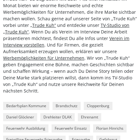
Monat bieten wir enorme Reichweite und echte
Werbemöglichkeiten für Unternehmen, die ihre Marke sichtbar
machen wollen. Schau gerne auf unserer Seite von „Trude Kuh“
vorbei unter
„Trude Kuh“
und entdecke unser
TV-Studio von
„Trude Kuh“
. Wenn Du als Verein im Interview Deine Arbeit
präsentieren möchtest, findest Du alle Infos unter
Verein im
Interview vorstellen
. Und für Firmen, die gezielt
Aufmerksamkeit erzeugen wollen, erklären wir unsere
Werbemöglichkeiten für Unternehmen
. Wir von „Trude Kuh“
geben Engagement eine Bühne, machen Geschichten sichtbar
und schaffen Wirkung – wenn auch Du Deine Story teilen oder
Deine Marke stark platzieren willst, dann komm ins TV-Studio
von „Trude Kuh“ und nutze unsere Reichweite für Deinen
nächsten Schritt.
Bedarfsplan Kommune
Brandschutz
Cloppenburg
Daniel Glöckner
Drehleiter DLAK
Ehrenamt
Feuerwehr Ausbildung
Feuerwehr Einsatz
Florian Hinrichs
Freiwillige Feuerwehr Friesoythe
Friesoythe
Gefahrgut