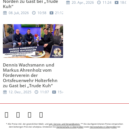
Norden zu Gast bei „Trude
20. Apr., 2026
11:24
18:05
Kuh“
08. Juli, 2026
10:58
21:12
Dennis Wachsmann und
Markus Ahrenholz vom
Förderverein der
Ortsfeuerwehr Holterfehn
zu Gast bei „Trude Kuh“
12. Dez., 2025
11:07
15:41
* Alle Preise inkl. der gesetzlichen MwSt. und
zzgl. Service- und Versandkosten.
** Die durchgestrichenen Preise entsprechen
dem bisherigen Preis bei schuhplus. Entdecken Sie
Damenschuhe in Übergrößen
sowie
Herrenschuhe in Übergrößen
bei