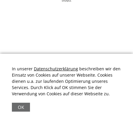
schuhplus.
In unserer
Datenschutzerklärung
beschreiben wir den
Einsatz von Cookies auf unserer Webseite. Cookies
dienen u.a. zur laufenden Optimierung unseres
Services. Durch Klick auf OK stimmen Sie der
Verwendung von Cookies auf dieser Webseite zu.
Durchschnittliche Bewertung von
schuhplus.com - Schuhe in Übergrößen
bei
Trustami:
4.97
/
5.00
mit
32.010
Bewertungen
OK
|
Bewertungsgrundlage des Anbieters: 13 Verkaufs- und 32
Bewertungsplattformen
|
11.161
Beiträge
|
65.246
Follower(s)
|
17 Mio.
View(s)