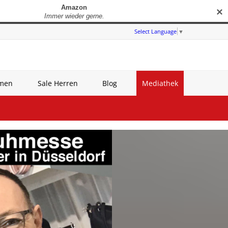
✕
Select Language
▼
amen
Sale Herren
Blog
Mediathek