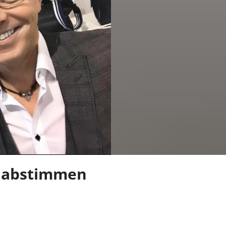
len
l abstimmen