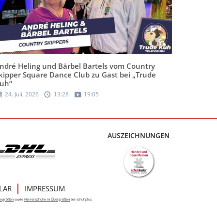
ndré Heling und Bärbel Bartels vom Country
kipper Square Dance Club zu Gast bei „Trude
uh“
24. Juli, 2026
13:28
19:05
AUSZEICHNUNGEN
LAR
IMPRESSUM
ergrößen
sowie
Herrenschuhe in Übergrößen
bei schuhplus.