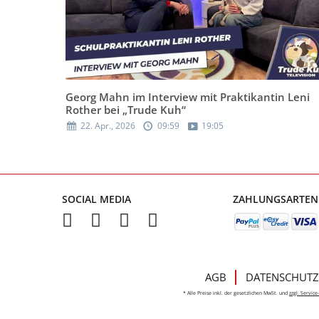
Georg Mahn im Interview mit Praktikantin Leni
Rother bei „Trude Kuh“
22. Apr., 2026
09:59
19:05
SOCIAL MEDIA
ZAHLUNGSARTEN
AGB
DATENSCHUTZ
* Alle Preise inkl. der gesetzlichen MwSt. und
zzgl. Servic