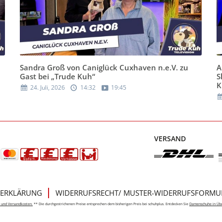
Sandra Groß von Caniglück Cuxhaven n.e.V. zu
A
Gast bei „Trude Kuh“
S
K
24. Juli, 2026
14:32
19:45
VERSAND
ERKLÄRUNG
WIDERRUFSRECHT/ MUSTER-WIDERRUFSFORMU
e- und Versandkosten.
** Die durchgestrichenen Preise entsprechen dem bisherigen Preis bei schuhplus. Entdecken Sie
Damenschuhe in Üb