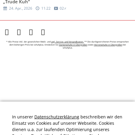
„Trude Kuh“
24. Apr., 2026
11:22
02:44
* Alle Preise inkl. der gesetzlichen MwSt. und
zzgl. Service- und Versandkosten.
** Die durchgestrichenen Preise entsprechen
dem bisherigen Preis bei schuhplus. Entdecken Sie
Damenschuhe in Übergrößen
sowie
Herrenschuhe in Übergrößen
bei
schuhplus.
In unserer
Datenschutzerklärung
beschreiben wir den
Einsatz von Cookies auf unserer Webseite. Cookies
dienen u.a. zur laufenden Optimierung unseres