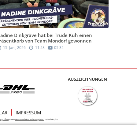
adine Dinkgräve hat bei Trude Kuh einen
räsentkorb von Team Mondorf gewonnen
15. Jan., 2026
11:58
05:32
AUSZEICHNUNGEN
LAR
IMPRESSUM
ergrößen
sowie
Herrenschuhe in Übergrößen
bei schuhplus.