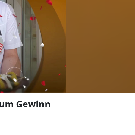
len
 zum Gewinn