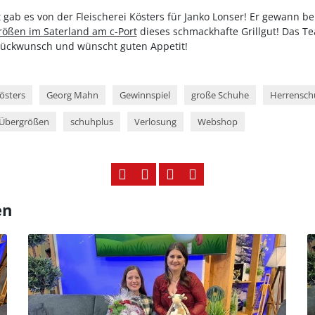
et gab es von der Fleischerei Kösters für Janko Lonser! Er gewann 
rößen im Saterland am c-Port
dieses schmackhafte Grillgut! Das T
Glückwunsch und wünscht guten Appetit!
Kösters
Georg Mahn
Gewinnspiel
große Schuhe
Herrensch
Übergrößen
schuhplus
Verlosung
Webshop
en