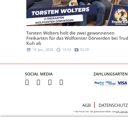
Torsten Wolters holt die zwei gewonnenen
Freikarten für das Wolfcenter Dörverden bei Tru
Kuh ab
19. Jan., 2026
10:53
02:29
SOCIAL MEDIA
ZAHLUNGSARTEN
AGB
DATENSCHUTZ
* Alle Preise inkl. der gesetzlichen MwSt. und
zzgl. Servic