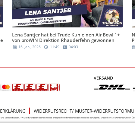
Lena Santjer hat bei Trude Kuh einen Air Bowl 1+
N
de
von proWIN Direktion Rhauderfehn gewonnen
P
16. Jan., 2026
11:49
04:03
VERSAND
ERKLÄRUNG
WIDERRUFSRECHT/ MUSTER-WIDERRUFSFORMU
e- und Versandkosten.
** Die durchgestrichenen Preise entsprechen dem bisherigen Preis bei schuhplus. Entdecken Sie
Damenschuhe in Üb