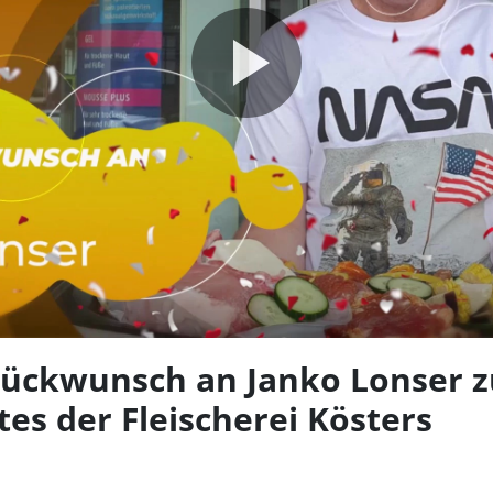
Video
abspie
lückwunsch an Janko Lonser
tes der Fleischerei Kösters