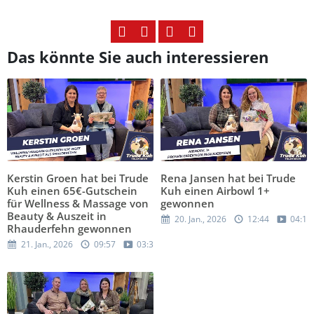
Das könnte Sie auch interessieren
Kerstin Groen hat bei Trude
Rena Jansen hat bei Trude
Kuh einen 65€-Gutschein
Kuh einen Airbowl 1+
für Wellness & Massage von
gewonnen
Beauty & Auszeit in
20. Jan., 2026
12:44
04:15
Rhauderfehn gewonnen
21. Jan., 2026
09:57
03:32