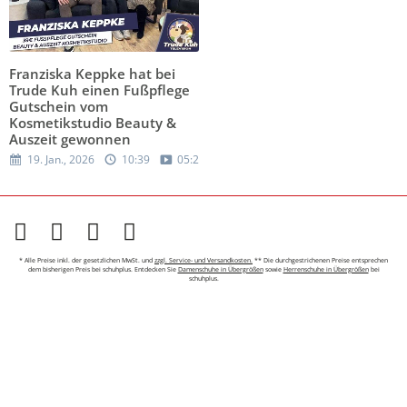
Franziska Keppke hat bei
Trude Kuh einen Fußpflege
Gutschein vom
Kosmetikstudio Beauty &
Auszeit gewonnen
19. Jan., 2026
10:39
05:27
* Alle Preise inkl. der gesetzlichen MwSt. und
zzgl. Service- und Versandkosten.
** Die durchgestrichenen Preise entsprechen
dem bisherigen Preis bei schuhplus. Entdecken Sie
Damenschuhe in Übergrößen
sowie
Herrenschuhe in Übergrößen
bei
schuhplus.