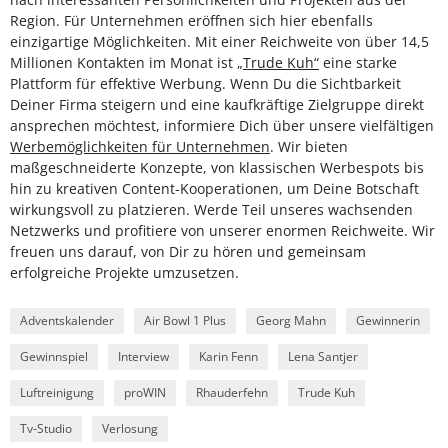
Region. Für Unternehmen eröffnen sich hier ebenfalls
einzigartige Möglichkeiten. Mit einer Reichweite von über 14,5
Millionen Kontakten im Monat ist
„Trude Kuh“
eine starke
Plattform für effektive Werbung. Wenn Du die Sichtbarkeit
Deiner Firma steigern und eine kaufkräftige Zielgruppe direkt
ansprechen möchtest, informiere Dich über unsere vielfältigen
Werbemöglichkeiten für Unternehmen
. Wir bieten
maßgeschneiderte Konzepte, von klassischen Werbespots bis
hin zu kreativen Content-Kooperationen, um Deine Botschaft
wirkungsvoll zu platzieren. Werde Teil unseres wachsenden
Netzwerks und profitiere von unserer enormen Reichweite. Wir
freuen uns darauf, von Dir zu hören und gemeinsam
erfolgreiche Projekte umzusetzen.
Adventskalender
Air Bowl 1 Plus
Georg Mahn
Gewinnerin
Gewinnspiel
Interview
Karin Fenn
Lena Santjer
Luftreinigung
proWIN
Rhauderfehn
Trude Kuh
Tv-Studio
Verlosung