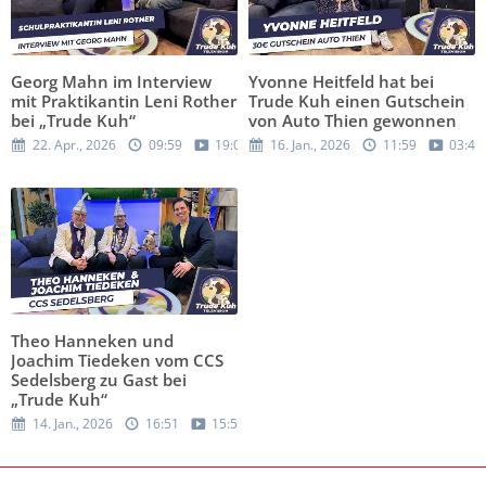
Georg Mahn im Interview
Yvonne Heitfeld hat bei
mit Praktikantin Leni Rother
Trude Kuh einen Gutschein
bei „Trude Kuh“
von Auto Thien gewonnen
22. Apr., 2026
09:59
19:05
16. Jan., 2026
11:59
03:42
Theo Hanneken und
Joachim Tiedeken vom CCS
Sedelsberg zu Gast bei
„Trude Kuh“
14. Jan., 2026
16:51
15:57