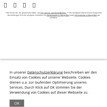
* Alle Preise inkl. der gesetzlichen MwSt. und
zzgl. Service- und Versandkosten.
** Die durchgestrichenen Preise entsprechen
dem bisherigen Preis bei schuhplus. Entdecken Sie
Damenschuhe in Übergrößen
sowie
Herrenschuhe in Übergrößen
bei
schuhplus.
In unserer
Datenschutzerklärung
beschreiben wir den
Einsatz von Cookies auf unserer Webseite. Cookies
dienen u.a. zur laufenden Optimierung unseres
Services. Durch Klick auf OK stimmen Sie der
Verwendung von Cookies auf dieser Webseite zu.
Durchschnittliche Bewertung von
schuhplus.com - Schuhe in Übergrößen
bei
Trustami:
4.97
/
5.00
mit
32.009
Bewertungen
OK
|
Bewertungsgrundlage des Anbieters: 13 Verkaufs- und 32