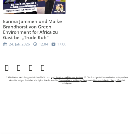
Ebrima Jammeh und Maike
Brandhorst von Green
Environment for Africa zu
Gast bei „Trude Kuh“
24. Juli, 2026
12:04
17:00
* Alle Preise inkl. der gesetzlichen MwSt. und
zzgl. Service- und Versandkosten.
** Die durchgestrichenen Preise entsprechen
dem bisherigen Preis bei schuhplus. Entdecken Sie
Damenschuhe in Übergrößen
sowie
Herrenschuhe in Übergrößen
bei
schuhplus.