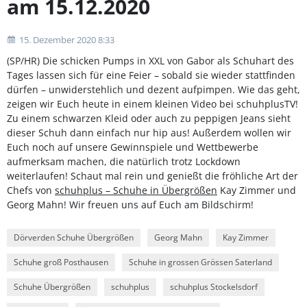
am 15.12.2020
15. Dezember 2020 8:33
(SP/HR) Die schicken Pumps in XXL von Gabor als Schuhart des
Tages lassen sich für eine Feier – sobald sie wieder stattfinden
dürfen – unwiderstehlich und dezent aufpimpen. Wie das geht,
zeigen wir Euch heute in einem kleinen Video bei schuhplusTV!
Zu einem schwarzen Kleid oder auch zu peppigen Jeans sieht
dieser Schuh dann einfach nur hip aus! Außerdem wollen wir
Euch noch auf unsere Gewinnspiele und Wettbewerbe
aufmerksam machen, die natürlich trotz Lockdown
weiterlaufen! Schaut mal rein und genießt die fröhliche Art der
Chefs von
schuhplus – Schuhe in Übergrößen
Kay Zimmer und
Georg Mahn! Wir freuen uns auf Euch am Bildschirm!
Dörverden Schuhe Übergrößen
Georg Mahn
Kay Zimmer
Schuhe groß Posthausen
Schuhe in grossen Grössen Saterland
Schuhe Übergrößen
schuhplus
schuhplus Stockelsdorf