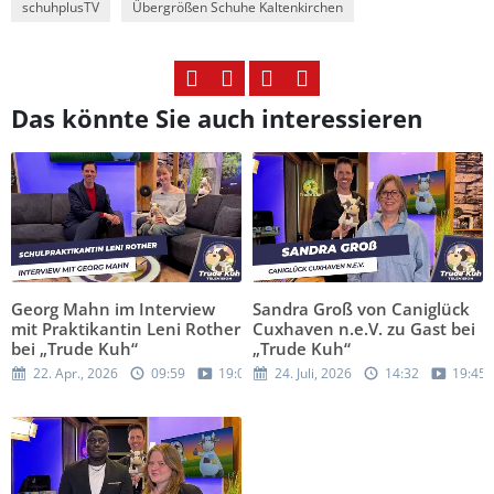
schuhplusTV
Übergrößen Schuhe Kaltenkirchen
Das könnte Sie auch interessieren
Georg Mahn im Interview
Sandra Groß von Caniglück
mit Praktikantin Leni Rother
Cuxhaven n.e.V. zu Gast bei
bei „Trude Kuh“
„Trude Kuh“
22. Apr., 2026
09:59
19:05
24. Juli, 2026
14:32
19:45