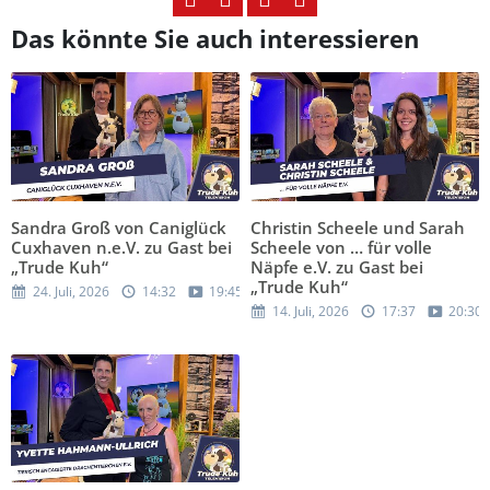
Das könnte Sie auch interessieren
Sandra Groß von Caniglück
Christin Scheele und Sarah
Cuxhaven n.e.V. zu Gast bei
Scheele von … für volle
„Trude Kuh“
Näpfe e.V. zu Gast bei
„Trude Kuh“
24. Juli, 2026
14:32
19:45
14. Juli, 2026
17:37
20:30