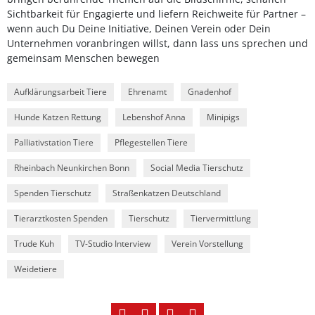
Sichtbarkeit für Engagierte und liefern Reichweite für Partner –
wenn auch Du Deine Initiative, Deinen Verein oder Dein
Unternehmen voranbringen willst, dann lass uns sprechen und
gemeinsam Menschen bewegen
Aufklärungsarbeit Tiere
Ehrenamt
Gnadenhof
Hunde Katzen Rettung
Lebenshof Anna
Minipigs
Palliativstation Tiere
Pflegestellen Tiere
Rheinbach Neunkirchen Bonn
Social Media Tierschutz
Spenden Tierschutz
Straßenkatzen Deutschland
Tierarztkosten Spenden
Tierschutz
Tiervermittlung
Trude Kuh
TV-Studio Interview
Verein Vorstellung
Weidetiere