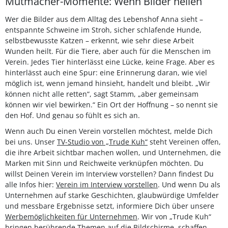
Mutmacher-Momente: Wenn Bilder heilen
Wer die Bilder aus dem Alltag des Lebenshof Anna sieht –
entspannte Schweine im Stroh, sicher schlafende Hunde,
selbstbewusste Katzen – erkennt, wie sehr diese Arbeit
Wunden heilt. Für die Tiere, aber auch für die Menschen im
Verein. Jedes Tier hinterlässt eine Lücke, keine Frage. Aber es
hinterlässt auch eine Spur: eine Erinnerung daran, wie viel
möglich ist, wenn jemand hinsieht, handelt und bleibt. „Wir
können nicht alle retten“, sagt Stamm, „aber gemeinsam
können wir viel bewirken.“ Ein Ort der Hoffnung – so nennt sie
den Hof. Und genau so fühlt es sich an.
Wenn auch Du einen Verein vorstellen möchtest, melde Dich
bei uns. Unser
TV-Studio von „Trude Kuh“
steht Vereinen offen,
die ihre Arbeit sichtbar machen wollen, und Unternehmen, die
Marken mit Sinn und Reichweite verknüpfen möchten. Du
willst Deinen Verein im Interview vorstellen? Dann findest Du
alle Infos hier:
Verein im Interview vorstellen
. Und wenn Du als
Unternehmen auf starke Geschichten, glaubwürdige Umfelder
und messbare Ergebnisse setzt, informiere Dich über unsere
Werbemöglichkeiten für Unternehmen
. Wir von „Trude Kuh“
bringen berührende Themen auf die Bildschirme, schaffen