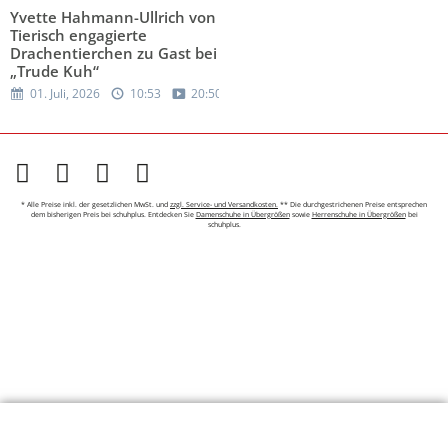
Yvette Hahmann-Ullrich von
Tierisch engagierte
Drachentierchen zu Gast bei
„Trude Kuh“
01. Juli, 2026
10:53
20:50
* Alle Preise inkl. der gesetzlichen MwSt. und
zzgl. Service- und Versandkosten.
** Die durchgestrichenen Preise entsprechen
dem bisherigen Preis bei schuhplus. Entdecken Sie
Damenschuhe in Übergrößen
sowie
Herrenschuhe in Übergrößen
bei
schuhplus.