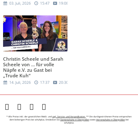
03. Juli, 2026
15:47
19:08
Christin Scheele und Sarah
Scheele von … für volle
Näpfe e.V. zu Gast bei
„Trude Kuh“
14. Juli, 2026
17:37
20:30
* Alle Preise inkl. der gesetzlichen MwSt. und
zzgl. Service- und Versandkosten.
** Die durchgestrichenen Preise entsprechen
dem bisherigen Preis bei schuhplus. Entdecken Sie
Damenschuhe in Übergrößen
sowie
Herrenschuhe in Übergrößen
bei
schuhplus.