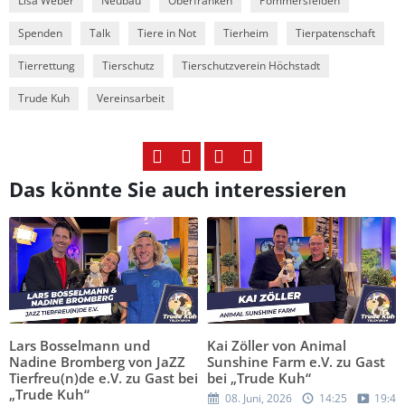
Lisa Weber
Neubau
Oberfranken
Pommersfelden
Spenden
Talk
Tiere in Not
Tierheim
Tierpatenschaft
Tierrettung
Tierschutz
Tierschutzverein Höchstadt
Trude Kuh
Vereinsarbeit
Das könnte Sie auch interessieren
Lars Bosselmann und
Kai Zöller von Animal
Nadine Bromberg von JaZZ
Sunshine Farm e.V. zu Gast
Tierfreu(n)de e.V. zu Gast bei
bei „Trude Kuh“
„Trude Kuh“
08. Juni, 2026
14:25
19:43