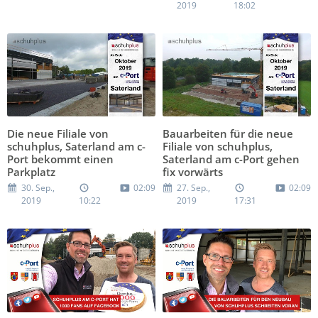
2019
18:02
Die neue Filiale von
Bauarbeiten für die neue
schuhplus, Saterland am c-
Filiale von schuhplus,
Port bekommt einen
Saterland am c-Port gehen
Parkplatz
fix vorwärts
30. Sep.,
02:09
27. Sep.,
02:09
2019
10:22
2019
17:31