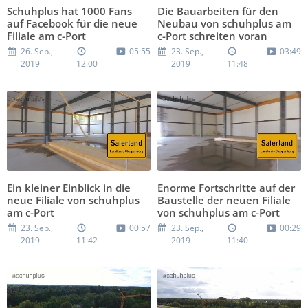
Schuhplus hat 1000 Fans
Die Bauarbeiten für den
auf Facebook für die neue
Neubau von schuhplus am
Filiale am c-Port
c-Port schreiten voran
26. Sep.,
05:55
23. Sep.,
03:49
2019
12:00
2019
11:48
Ein kleiner Einblick in die
Enorme Fortschritte auf der
neue Filiale von schuhplus
Baustelle der neuen Filiale
am c-Port
von schuhplus am c-Port
23. Sep.,
00:57
23. Sep.,
00:29
2019
11:42
2019
11:40