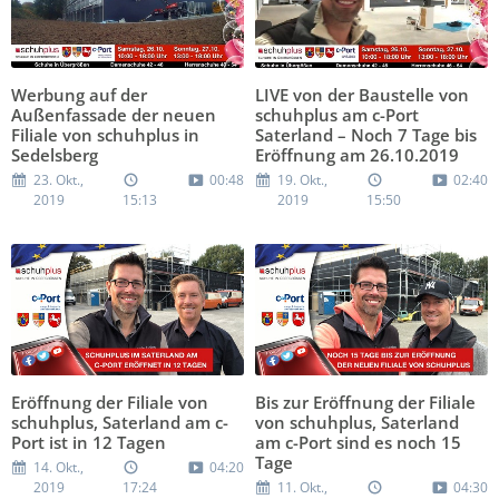
Werbung auf der
LIVE von der Baustelle von
Außenfassade der neuen
schuhplus am c-Port
Filiale von schuhplus in
Saterland – Noch 7 Tage bis
Sedelsberg
Eröffnung am 26.10.2019
23. Okt.,
00:48
19. Okt.,
02:40
2019
15:13
2019
15:50
Eröffnung der Filiale von
Bis zur Eröffnung der Filiale
schuhplus, Saterland am c-
von schuhplus, Saterland
Port ist in 12 Tagen
am c-Port sind es noch 15
Tage
14. Okt.,
04:20
2019
17:24
11. Okt.,
04:30