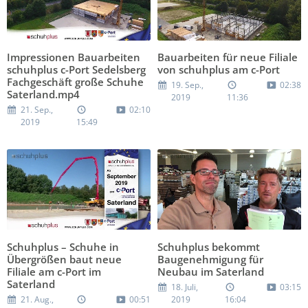
Impressionen Bauarbeiten
Bauarbeiten für neue Filiale
schuhplus c-Port Sedelsberg
von schuhplus am c-Port
Fachgeschäft große Schuhe
19. Sep.,
02:38
Saterland.mp4
2019
11:36
21. Sep.,
02:10
2019
15:49
Schuhplus – Schuhe in
Schuhplus bekommt
Übergrößen baut neue
Baugenehmigung für
Filiale am c-Port im
Neubau im Saterland
Saterland
18. Juli,
03:15
21. Aug.,
00:51
2019
16:04