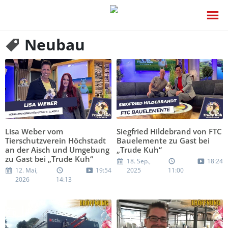
Neubau
Lisa Weber vom
Siegfried Hildebrand von FTC
Tierschutzverein Höchstadt
Bauelemente zu Gast bei
an der Aisch und Umgebung
„Trude Kuh“
zu Gast bei „Trude Kuh“
18. Sep.,
18:24
12. Mai,
19:54
2025
11:00
2026
14:13