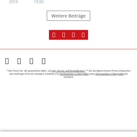
2019
15:50
Weitere Beiträge
* Alle Preise inkl. der gesetzlichen MwSt. und
zzgl. Service- und Versandkosten.
** Die durchgestrichenen Preise entsprechen
dem bisherigen Preis bei schuhplus. Entdecken Sie
Damenschuhe in Übergrößen
sowie
Herrenschuhe in Übergrößen
bei
schuhplus.