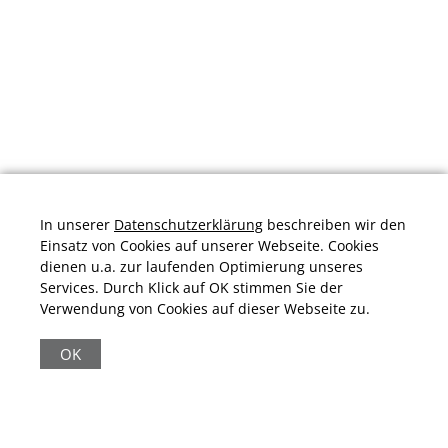
In unserer
Datenschutzerklärung
beschreiben wir den
Einsatz von Cookies auf unserer Webseite. Cookies
dienen u.a. zur laufenden Optimierung unseres
Services. Durch Klick auf OK stimmen Sie der
Verwendung von Cookies auf dieser Webseite zu.
Durchschnittliche Bewertung von
schuhplus.com - Schuhe in Übergrößen
bei
Trustami:
4.97
/
5.00
mit
32.009
Bewertungen
OK
|
Bewertungsgrundlage des Anbieters: 13 Verkaufs- und 32
Bewertungsplattformen
|
11.161
Beiträge
|
65.247
Follower(s)
|
17 Mio.
View(s)