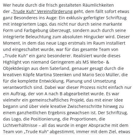
Wer heute durch die frisch gestalteten Räumlichkeiten
der
„Trude Kuh“ Vereinsförderung
geht, dem fällt sofort etwas
ganz Besonderes ins Auge: Ein exklusiv gefertigter Schriftzug
mit integriertem Logo, das nicht nur durch seine markante
Form und Farbgebung überzeugt, sondern auch durch seine
integrierte Beleuchtung zum absoluten Hingucker wird. Dieser
Moment, in dem das neue Logo erstmals im Raum installiert
und eingeschaltet wurde, war für das gesamte Team von
„Trude Kuh“ ein ganz besonderer. Realisiert wurde dieses
Highlight von niemand Geringerem als MS Werbe- &
Objektdesign aus dem Saterland, genauer gesagt durch die
kreativen Köpfe Martina Steenken und Mario Seco Müller, die
für die komplette Entwicklung, Planung und Umsetzung
verantwortlich sind. Dabei war dieser Prozess nicht einfach nur
ein Auftrag, der von A nach B abgearbeitet wurde. Es war
vielmehr ein gemeinschaftliches Projekt, das mit einer Idee
begann und über viele kreative Zwischenschritte hinweg zu
einem ganzheitlichen Ergebnis gewachsen ist. Der Schriftzug,
das Logo, die Positionierung, die Proportionen, die
Lichtverhältnisse – all das wurde in enger Absprache mit dem
Team von „Trude Kuh“ abgestimmt, immer mit dem Ziel, etwas