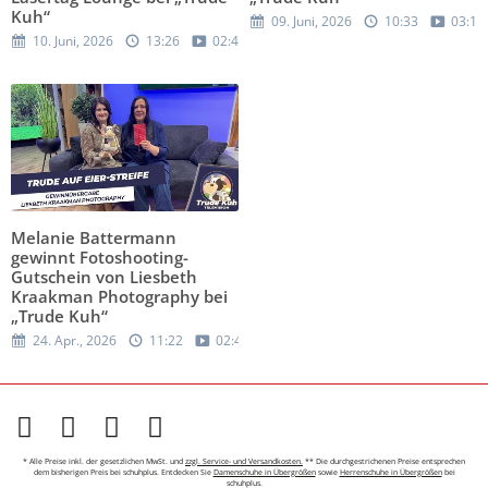
Kuh“
09. Juni, 2026
10:33
03:12
10. Juni, 2026
13:26
02:48
Melanie Battermann
gewinnt Fotoshooting-
Gutschein von Liesbeth
Kraakman Photography bei
„Trude Kuh“
24. Apr., 2026
11:22
02:44
* Alle Preise inkl. der gesetzlichen MwSt. und
zzgl. Service- und Versandkosten.
** Die durchgestrichenen Preise entsprechen
dem bisherigen Preis bei schuhplus. Entdecken Sie
Damenschuhe in Übergrößen
sowie
Herrenschuhe in Übergrößen
bei
schuhplus.