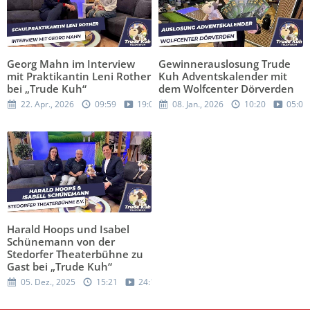
Georg Mahn im Interview
Gewinnerauslosung Trude
mit Praktikantin Leni Rother
Kuh Adventskalender mit
bei „Trude Kuh“
dem Wolfcenter Dörverden
22. Apr., 2026
09:59
19:05
08. Jan., 2026
10:20
05:00
Harald Hoops und Isabel
Schünemann von der
Stedorfer Theaterbühne zu
Gast bei „Trude Kuh“
05. Dez., 2025
15:21
24:13