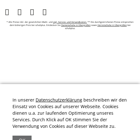
* Alle Preise inkl. der gesetzlichen MwSt. und
zzgl. Service- und Versandkosten.
** Die durchgestrichenen Preise entsprechen
dem bisherigen Preis bei schuhplus. Entdecken Sie
Damenschuhe in Übergrößen
sowie
Herrenschuhe in Übergrößen
bei
schuhplus.
In unserer
Datenschutzerklärung
beschreiben wir den
Einsatz von Cookies auf unserer Webseite. Cookies
dienen u.a. zur laufenden Optimierung unseres
Services. Durch Klick auf OK stimmen Sie der
Verwendung von Cookies auf dieser Webseite zu.
Durchschnittliche Bewertung von
schuhplus.com - Schuhe in Übergrößen
bei
Trustami:
4.97
/
5.00
mit
32.009
Bewertungen