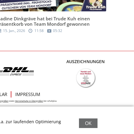
adine Dinkgräve hat bei Trude Kuh einen
räsentkorb von Team Mondorf gewonnen
15. Jan., 2026
11:58
05:32
AUSZEICHNUNGEN
LAR
IMPRESSUM
ergrößen
sowie
Herrenschuhe in Übergrößen
bei schuhplus.
.a. zur laufenden Optimierung
OK