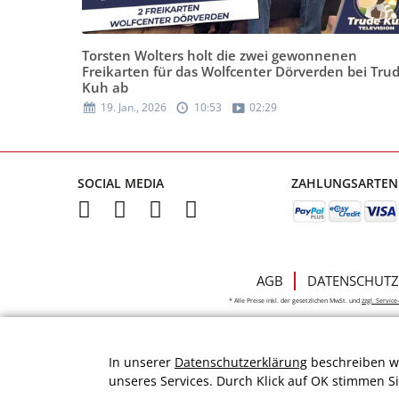
Torsten Wolters holt die zwei gewonnenen
Freikarten für das Wolfcenter Dörverden bei Tru
Kuh ab
19. Jan., 2026
10:53
02:29
SOCIAL MEDIA
ZAHLUNGSARTEN
AGB
DATENSCHUTZ
* Alle Preise inkl. der gesetzlichen MwSt. und
zzgl. Servic
In unserer
Datenschutzerklärung
beschreiben wi
unseres Services. Durch Klick auf OK stimmen S