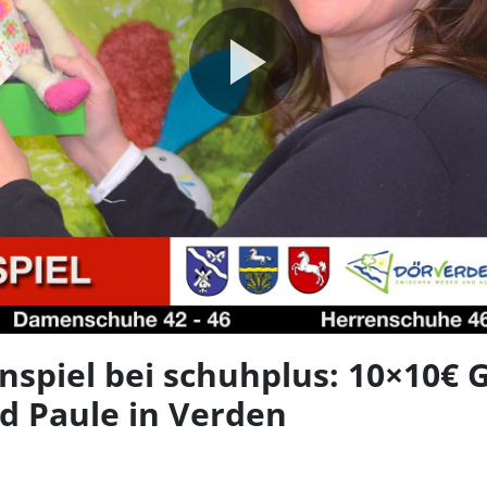
Video
abspie
spiel bei schuhplus: 10×10€ 
d Paule in Verden