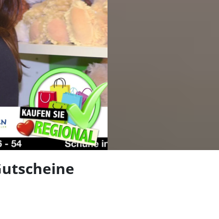
len
Gutscheine