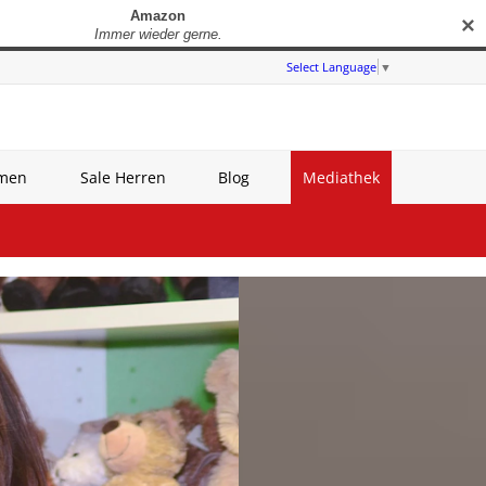
✕
Select Language
▼
amen
Sale Herren
Blog
Mediathek