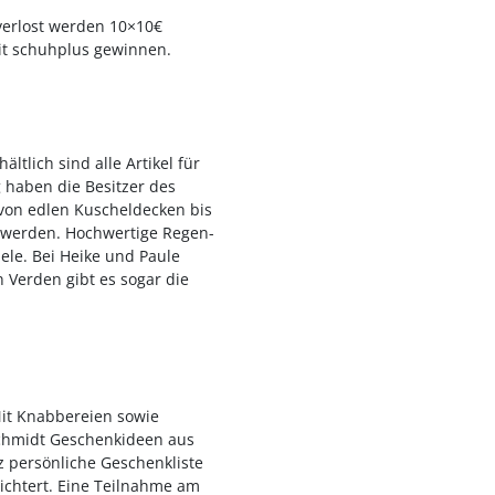
 verlost werden 10×10€
t schuhplus gewinnen.
ltlich sind alle Artikel für
 haben die Besitzer des
 von edlen Kuscheldecken bis
t werden. Hochwertige Regen-
le. Bei Heike und Paule
 Verden gibt es sogar die
Mit Knabbereien sowie
 Schmidt Geschenkideen aus
z persönliche Geschenkliste
ichtert. Eine Teilnahme am