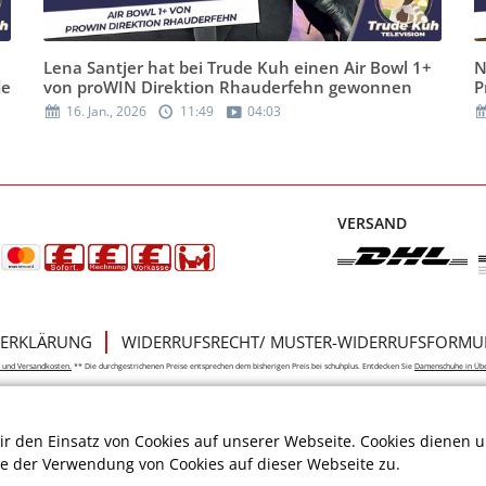
Lena Santjer hat bei Trude Kuh einen Air Bowl 1+
N
de
von proWIN Direktion Rhauderfehn gewonnen
P
16. Jan., 2026
11:49
04:03
VERSAND
ERKLÄRUNG
WIDERRUFSRECHT/ MUSTER-WIDERRUFSFORMU
e- und Versandkosten.
** Die durchgestrichenen Preise entsprechen dem bisherigen Preis bei schuhplus. Entdecken Sie
Damenschuhe in Üb
r den Einsatz von Cookies auf unserer Webseite. Cookies dienen u
ie der Verwendung von Cookies auf dieser Webseite zu.