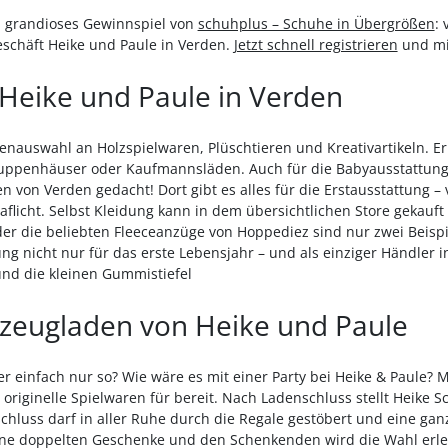
in grandioses Gewinnspiel von
schuhplus – Schuhe in Übergrößen
:
schäft Heike und Paule in Verden.
Jetzt schnell registrieren
und mi
 Heike und Paule in Verden
enauswahl an Holzspielwaren, Plüschtieren und Kreativartikeln. Erhä
Puppenhäuser oder Kaufmannsläden. Auch für die Babyausstattung
 von Verden gedacht! Dort gibt es alles für die Erstausstattung –
flicht. Selbst Kleidung kann in dem übersichtlichen Store gekauf
 die beliebten Fleeceanzüge von Hoppediez sind nur zwei Beispie
 nicht nur für das erste Lebensjahr – und als einziger Händler in
nd die kleinen Gummistiefel
lzeugladen von Heike und Paule
r einfach nur so? Wie wäre es mit einer Party bei Heike & Paule? 
 originelle Spielwaren für bereit. Nach Ladenschluss stellt Heike
chluss darf in aller Ruhe durch die Regale gestöbert und eine gan
keine doppelten Geschenke und den Schenkenden wird die Wahl erle