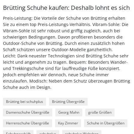
Brütting Schuhe kaufen: Deshalb lohnt es sich
Preis-Leistung: Die Vorteile der Schuhe von Brütting erhalten
Sie zu einem top Preis-Leistungs-Verhältnis. Vibram-Sohle: Die
Vibram-Sohle ist sehr robust und griffig zugleich, auch bei
schwierigen Bedingungen. Davon profitieren besonders die
Outdoor-Schuhe von Brütting. Durch einen zusätzlich hohen
Schaft schützen unsere Outdoor-Modelle ganzheitlich.
Leicht: Dank neuester Technologien sind Brütting Schuhe sehr
leicht und angenehm zu tragen. Bequem: Besonders Wander-
und Trekkingschuhe sind für lauffreudige Füße konzipiert.
Jedoch empfehlen wir dennoch, neue Schuhe immer
einzulaufen. Modisch: Neben dem Schutz überzeugen Brütting
Schuhe auch im Design.
Brütting bei schuhplus
Brütting Übergröße
Damenschuhe Übergröße
Georg Mahn
große Größen
Herrenschuhe Übergröße
Kay Zimmer
Schuhe in Übergrößen
Schuhgeschäft
schuhplus
schuhplus Webshop