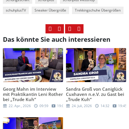
schuhplusTV
Sneaker Übergröße
Trekkingschuhe Übergrößen
Das könnte Sie auch interessieren
Georg Mahn im Interview
Sandra Groß von Caniglück
mit Praktikantin Leni Rother
Cuxhaven n.e.V. zu Gast bei
bei „Trude Kuh“
„Trude Kuh“
22. Apr., 2026
09:59
19:05
24. Juli, 2026
14:32
19:45