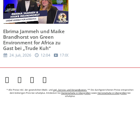
Ebrima Jammeh und Maike
Brandhorst von Green
Environment for Africa zu
Gast bei „Trude Kuh“
24. Juli, 2026
12:04
17:00
* Alle Preise inkl. der gesetzlichen MwSt. und
zzgl. Service- und Versandkosten.
** Die durchgestrichenen Preise entsprechen
dem bisherigen Preis bei schuhplus. Entdecken Sie
Damenschuhe in Übergrößen
sowie
Herrenschuhe in Übergrößen
bei
schuhplus.