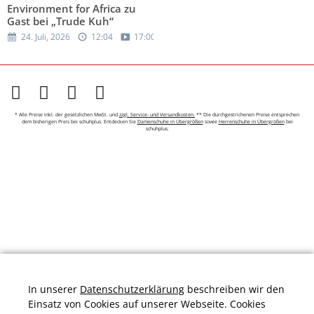
Environment for Africa zu
Gast bei „Trude Kuh“
24. Juli, 2026
12:04
17:00
* Alle Preise inkl. der gesetzlichen MwSt. und
zzgl. Service- und Versandkosten.
** Die durchgestrichenen Preise entsprechen
dem bisherigen Preis bei schuhplus. Entdecken Sie
Damenschuhe in Übergrößen
sowie
Herrenschuhe in Übergrößen
bei
schuhplus.
In unserer
Datenschutzerklärung
beschreiben wir den
Einsatz von Cookies auf unserer Webseite. Cookies