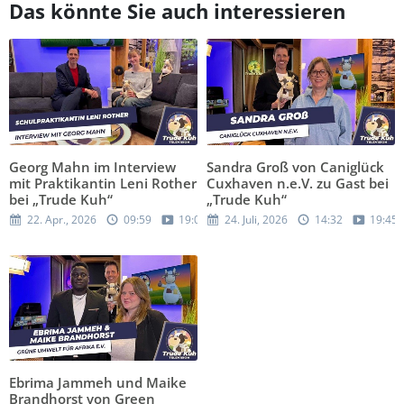
Das könnte Sie auch interessieren
Georg Mahn im Interview
Sandra Groß von Caniglück
mit Praktikantin Leni Rother
Cuxhaven n.e.V. zu Gast bei
bei „Trude Kuh“
„Trude Kuh“
22. Apr., 2026
09:59
19:05
24. Juli, 2026
14:32
19:45
Ebrima Jammeh und Maike
Brandhorst von Green