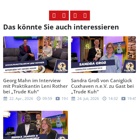
Das könnte Sie auch interessieren
Georg Mahn im Interview
Sandra Groß von Caniglück
mit Praktikantin Leni Rother
Cuxhaven n.e.V. zu Gast bei
bei „Trude Kuh“
„Trude Kuh“
22. Apr., 2026
09:59
19:05
24. Juli, 2026
14:32
19:45