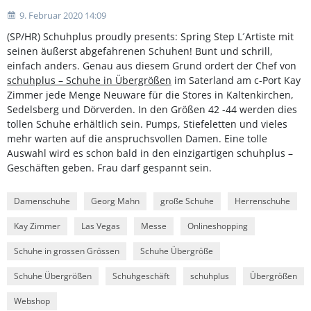
9. Februar 2020 14:09
(SP/HR) Schuhplus proudly presents: Spring Step L´Artiste mit
seinen äußerst abgefahrenen Schuhen! Bunt und schrill,
einfach anders. Genau aus diesem Grund ordert der Chef von
schuhplus – Schuhe in Übergrößen
im Saterland am c-Port Kay
Zimmer jede Menge Neuware für die Stores in Kaltenkirchen,
Sedelsberg und Dörverden. In den Größen 42 -44 werden dies
tollen Schuhe erhältlich sein. Pumps, Stiefeletten und vieles
mehr warten auf die anspruchsvollen Damen. Eine tolle
Auswahl wird es schon bald in den einzigartigen schuhplus –
Geschäften geben. Frau darf gespannt sein.
Damenschuhe
Georg Mahn
große Schuhe
Herrenschuhe
Kay Zimmer
Las Vegas
Messe
Onlineshopping
Schuhe in grossen Grössen
Schuhe Übergröße
Schuhe Übergrößen
Schuhgeschäft
schuhplus
Übergrößen
Webshop