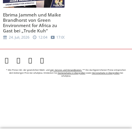
Ebrima Jammeh und Maike
Brandhorst von Green
Environment for Africa zu
Gast bei „Trude Kuh“
24. Juli, 2026
12:04
17:00
* Alle Preise inkl. der gesetzlichen MwSt. und
zzgl. Service- und Versandkosten.
** Die durchgestrichenen Preise entsprechen
dem bisherigen Preis bei schuhplus. Entdecken Sie
Damenschuhe in Übergrößen
sowie
Herrenschuhe in Übergrößen
bei
schuhplus.