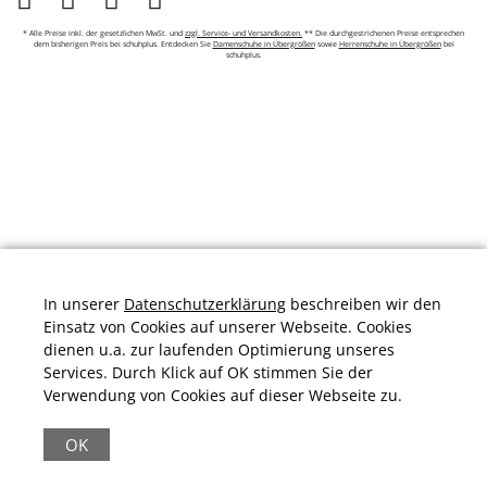
* Alle Preise inkl. der gesetzlichen MwSt. und
zzgl. Service- und Versandkosten.
** Die durchgestrichenen Preise entsprechen
dem bisherigen Preis bei schuhplus. Entdecken Sie
Damenschuhe in Übergrößen
sowie
Herrenschuhe in Übergrößen
bei
schuhplus.
In unserer
Datenschutzerklärung
beschreiben wir den
Einsatz von Cookies auf unserer Webseite. Cookies
dienen u.a. zur laufenden Optimierung unseres
Services. Durch Klick auf OK stimmen Sie der
Verwendung von Cookies auf dieser Webseite zu.
Durchschnittliche Bewertung von
schuhplus.com - Schuhe in Übergrößen
bei
Trustami:
4.97
/
5.00
mit
32.010
Bewertungen
OK
|
Bewertungsgrundlage des Anbieters: 13 Verkaufs- und 32
Bewertungsplattformen