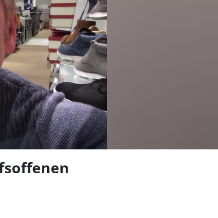
len
fsoffenen