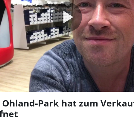
Video
abspie
 Ohland-Park hat zum Verkau
fnet