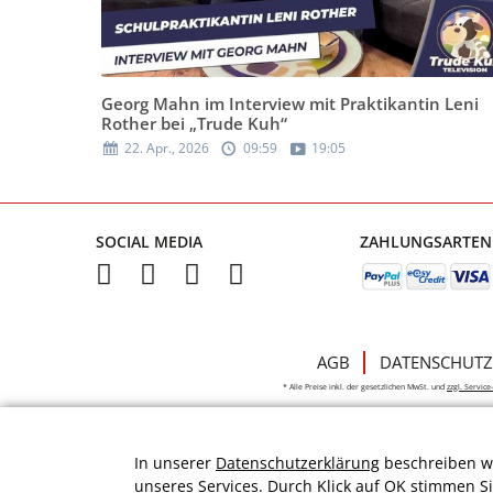
Georg Mahn im Interview mit Praktikantin Leni
Rother bei „Trude Kuh“
22. Apr., 2026
09:59
19:05
SOCIAL MEDIA
ZAHLUNGSARTEN
AGB
DATENSCHUTZ
* Alle Preise inkl. der gesetzlichen MwSt. und
zzgl. Servic
In unserer
Datenschutzerklärung
beschreiben wi
unseres Services. Durch Klick auf OK stimmen S