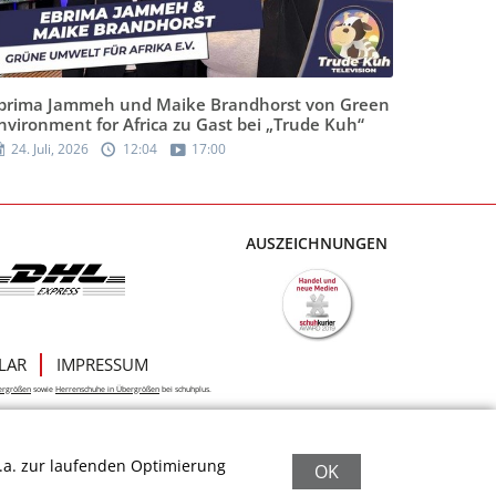
brima Jammeh und Maike Brandhorst von Green
nvironment for Africa zu Gast bei „Trude Kuh“
24. Juli, 2026
12:04
17:00
AUSZEICHNUNGEN
LAR
IMPRESSUM
ergrößen
sowie
Herrenschuhe in Übergrößen
bei schuhplus.
.a. zur laufenden Optimierung
OK