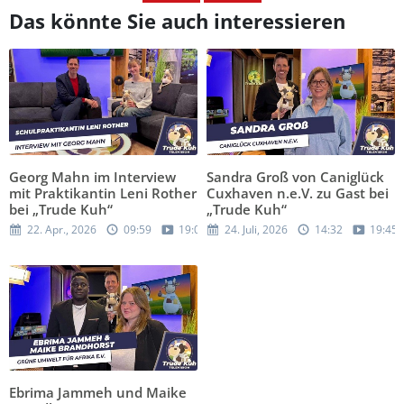
Das könnte Sie auch interessieren
Georg Mahn im Interview
Sandra Groß von Caniglück
mit Praktikantin Leni Rother
Cuxhaven n.e.V. zu Gast bei
bei „Trude Kuh“
„Trude Kuh“
22. Apr., 2026
09:59
19:05
24. Juli, 2026
14:32
19:45
Ebrima Jammeh und Maike