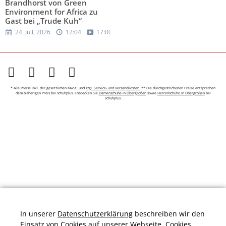
Brandhorst von Green
Environment for Africa zu
Gast bei „Trude Kuh“
24. Juli, 2026
12:04
17:00
* Alle Preise inkl. der gesetzlichen MwSt. und
zzgl. Service- und Versandkosten.
** Die durchgestrichenen Preise entsprechen
dem bisherigen Preis bei schuhplus. Entdecken Sie
Damenschuhe in Übergrößen
sowie
Herrenschuhe in Übergrößen
bei
schuhplus.
In unserer
Datenschutzerklärung
beschreiben wir den
Einsatz von Cookies auf unserer Webseite. Cookies