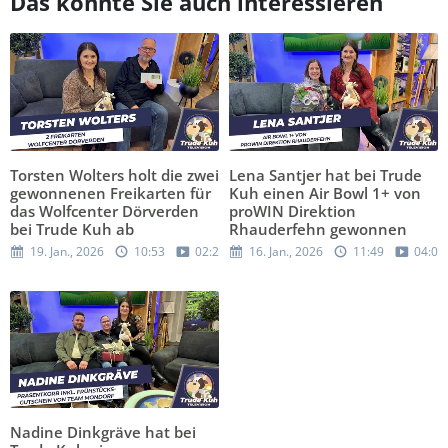
Das könnte Sie auch interessieren
Torsten Wolters holt die zwei
Lena Santjer hat bei Trude
gewonnenen Freikarten für
Kuh einen Air Bowl 1+ von
das Wolfcenter Dörverden
proWIN Direktion
bei Trude Kuh ab
Rhauderfehn gewonnen
19. Jan., 2026
10:53
02:29
16. Jan., 2026
11:49
04:03
Nadine Dinkgräve hat bei