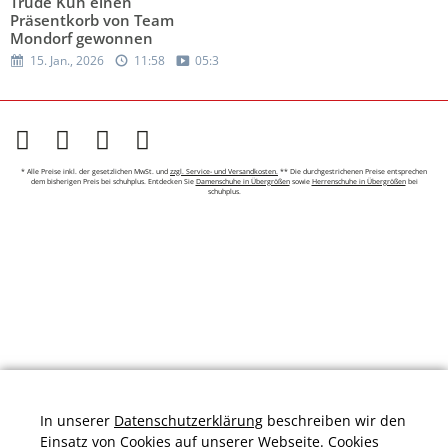
Trude Kuh einen
Präsentkorb von Team
Mondorf gewonnen
15. Jan., 2026
11:58
05:32
* Alle Preise inkl. der gesetzlichen MwSt. und
zzgl. Service- und Versandkosten.
** Die durchgestrichenen Preise entsprechen
dem bisherigen Preis bei schuhplus. Entdecken Sie
Damenschuhe in Übergrößen
sowie
Herrenschuhe in Übergrößen
bei
schuhplus.
In unserer
Datenschutzerklärung
beschreiben wir den
Einsatz von Cookies auf unserer Webseite. Cookies