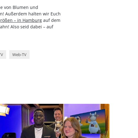
ine von Blumen und
en! Außerdem halten wir Euch
größen – in Hamburg
auf dem
hn! Also seid dabei – auf
TV
Web-TV