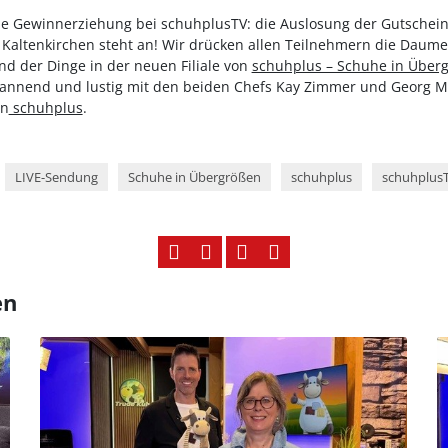
ine Gewinnerziehung bei schuhplusTV: die Auslosung der Gutsche
n Kaltenkirchen steht an! Wir drücken allen Teilnehmern die Daum
nd der Dinge in der neuen Filiale von
schuhplus – Schuhe in Über
annend und lustig mit den beiden Chefs Kay Zimmer und Georg Ma
on
schuhplus
.
LIVE-Sendung
Schuhe in Übergrößen
schuhplus
schuhplus
en