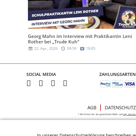
Georg Mahn im Interview mit Praktikantin Leni
Rother bei „Trude Kuh“
22. Apr., 2026
09:59
19:05
SOCIAL MEDIA
ZAHLUNGSARTEN
AGB
DATENSCHUTZ
* Alle Preise inkl. der gesetzlichen MwSt. und
zzgl. Servic
In unserer
Datenschutzerklärung
beschreiben wi