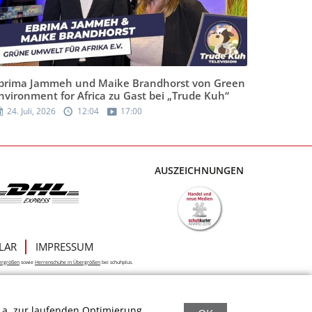
brima Jammeh und Maike Brandhorst von Green
nvironment for Africa zu Gast bei „Trude Kuh“
24. Juli, 2026
12:04
17:00
AUSZEICHNUNGEN
LAR
IMPRESSUM
ergrößen
sowie
Herrenschuhe in Übergrößen
bei schuhplus.
.a. zur laufenden Optimierung