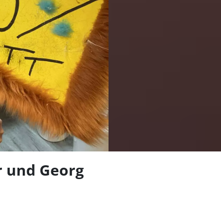
len
r und Georg