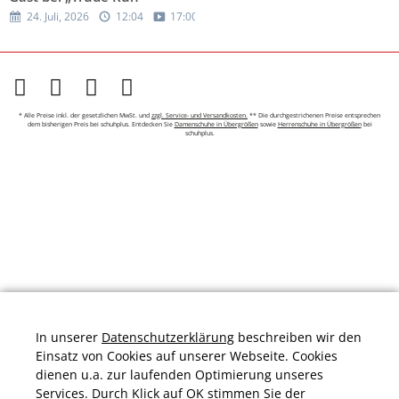
24. Juli, 2026
12:04
17:00
* Alle Preise inkl. der gesetzlichen MwSt. und
zzgl. Service- und Versandkosten.
** Die durchgestrichenen Preise entsprechen
dem bisherigen Preis bei schuhplus. Entdecken Sie
Damenschuhe in Übergrößen
sowie
Herrenschuhe in Übergrößen
bei
schuhplus.
In unserer
Datenschutzerklärung
beschreiben wir den
Einsatz von Cookies auf unserer Webseite. Cookies
dienen u.a. zur laufenden Optimierung unseres
Services. Durch Klick auf OK stimmen Sie der