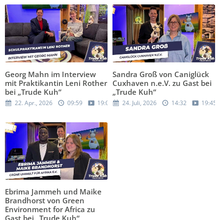
Georg Mahn im Interview
Sandra Groß von Caniglück
mit Praktikantin Leni Rother
Cuxhaven n.e.V. zu Gast bei
bei „Trude Kuh“
„Trude Kuh“
22. Apr., 2026
09:59
19:05
24. Juli, 2026
14:32
19:45
Ebrima Jammeh und Maike
Brandhorst von Green
Environment for Africa zu
Gast bei „Trude Kuh“