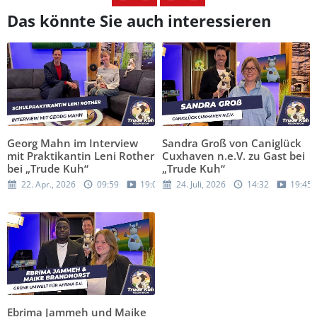
Das könnte Sie auch interessieren
Georg Mahn im Interview
Sandra Groß von Caniglück
mit Praktikantin Leni Rother
Cuxhaven n.e.V. zu Gast bei
bei „Trude Kuh“
„Trude Kuh“
22. Apr., 2026
09:59
19:05
24. Juli, 2026
14:32
19:45
Ebrima Jammeh und Maike