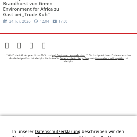
Brandhorst von Green
Environment for Africa zu
Gast bei „Trude Kuh“
24. Juli, 2026
12:04
17:00
* Alle Preise inkl. der gesetzlichen MwSt. und
zzgl. Service- und Versandkosten.
** Die durchgestrichenen Preise entsprechen
dem bisherigen Preis bei schuhplus. Entdecken Sie
Damenschuhe in Übergrößen
sowie
Herrenschuhe in Übergrößen
bei
schuhplus.
In unserer
Datenschutzerklärung
beschreiben wir den