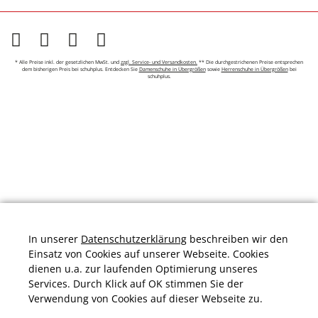
* Alle Preise inkl. der gesetzlichen MwSt. und
zzgl. Service- und Versandkosten.
** Die durchgestrichenen Preise entsprechen
dem bisherigen Preis bei schuhplus. Entdecken Sie
Damenschuhe in Übergrößen
sowie
Herrenschuhe in Übergrößen
bei
schuhplus.
In unserer
Datenschutzerklärung
beschreiben wir den
Einsatz von Cookies auf unserer Webseite. Cookies
dienen u.a. zur laufenden Optimierung unseres
Services. Durch Klick auf OK stimmen Sie der
Verwendung von Cookies auf dieser Webseite zu.
Durchschnittliche Bewertung von
schuhplus.com - Schuhe in Übergrößen
bei