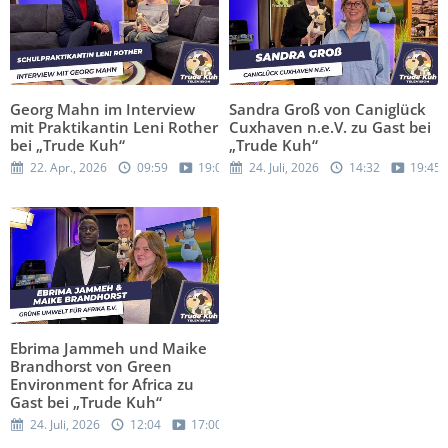
Georg Mahn im Interview
Sandra Groß von Caniglück
mit Praktikantin Leni Rother
Cuxhaven n.e.V. zu Gast bei
bei „Trude Kuh“
„Trude Kuh“
22. Apr., 2026
09:59
19:05
24. Juli, 2026
14:32
19:45
Ebrima Jammeh und Maike
Brandhorst von Green
Environment for Africa zu
Gast bei „Trude Kuh“
24. Juli, 2026
12:04
17:00