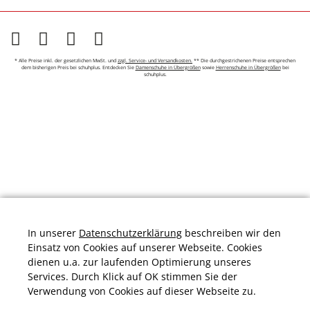
* Alle Preise inkl. der gesetzlichen MwSt. und
zzgl. Service- und Versandkosten.
** Die durchgestrichenen Preise entsprechen
dem bisherigen Preis bei schuhplus. Entdecken Sie
Damenschuhe in Übergrößen
sowie
Herrenschuhe in Übergrößen
bei
schuhplus.
In unserer
Datenschutzerklärung
beschreiben wir den
Einsatz von Cookies auf unserer Webseite. Cookies
dienen u.a. zur laufenden Optimierung unseres
Services. Durch Klick auf OK stimmen Sie der
Verwendung von Cookies auf dieser Webseite zu.
Durchschnittliche Bewertung von
schuhplus.com - Schuhe in Übergrößen
bei