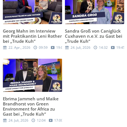
Georg Mahn im Interview
Sandra Groß von Caniglück
mit Praktikantin Leni Rother
Cuxhaven n.e.V. zu Gast bei
bei „Trude Kuh“
„Trude Kuh“
22. Apr., 2026
09:59
19:05
24. Juli, 2026
14:32
19:45
Ebrima Jammeh und Maike
Brandhorst von Green
Environment for Africa zu
Gast bei „Trude Kuh“
24. Juli, 2026
12:04
17:00