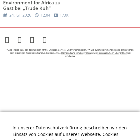
Environment for Africa zu
Gast bei „Trude Kuh“
24. Juli, 2026
12:04
17:00
* Alle Preise inkl. der gesetzlichen MwSt. und
zzgl. Service- und Versandkosten.
** Die durchgestrichenen Preise entsprechen
dem bisherigen Preis bei schuhplus. Entdecken Sie
Damenschuhe in Übergrößen
sowie
Herrenschuhe in Übergrößen
bei
schuhplus.
In unserer
Datenschutzerklärung
beschreiben wir den
Einsatz von Cookies auf unserer Webseite. Cookies