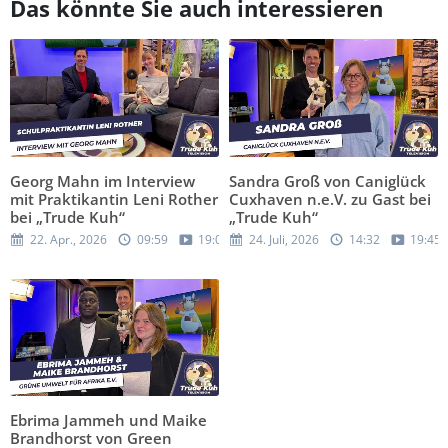
Das könnte Sie auch interessieren
Georg Mahn im Interview
Sandra Groß von Caniglück
mit Praktikantin Leni Rother
Cuxhaven n.e.V. zu Gast bei
bei „Trude Kuh“
„Trude Kuh“
22. Apr., 2026
09:59
19:05
24. Juli, 2026
14:32
19:45
Ebrima Jammeh und Maike
Brandhorst von Green