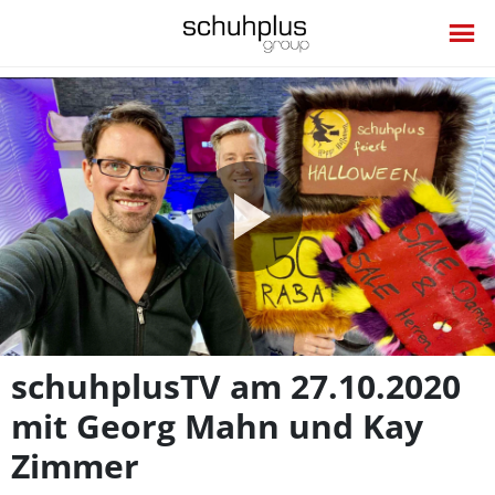
Video
abspie
schuhplusTV am 27.10.2020
mit Georg Mahn und Kay
Zimmer