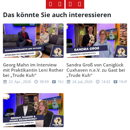
Das könnte Sie auch interessieren
Georg Mahn im Interview
Sandra Groß von Caniglück
mit Praktikantin Leni Rother
Cuxhaven n.e.V. zu Gast bei
bei „Trude Kuh“
„Trude Kuh“
22. Apr., 2026
09:59
19:05
24. Juli, 2026
14:32
19:45