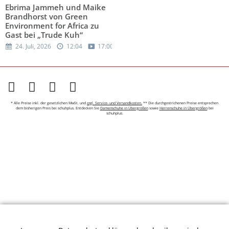
Ebrima Jammeh und Maike
Brandhorst von Green
Environment for Africa zu
Gast bei „Trude Kuh“
24. Juli, 2026
12:04
17:00
* Alle Preise inkl. der gesetzlichen MwSt. und
zzgl. Service- und Versandkosten.
** Die durchgestrichenen Preise entsprechen
dem bisherigen Preis bei schuhplus. Entdecken Sie
Damenschuhe in Übergrößen
sowie
Herrenschuhe in Übergrößen
bei
schuhplus.