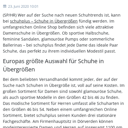
23. Juni 2020 10:01
(SP/HR) Wer auf der Suche nach neuen Schuhtrends ist, kann
bei
schuhplus – Schuhe in Übergrößen
fündig werden. Im
umfangreichen Online Shop befinden sich viele attraktive
Damenschuhe in Übergrößen. Ob sportive Halbschuhe,
feminine Sandalen, glamouröse Pumps oder sommerliche
Ballerinas – bei schuhplus findet jede Dame das ideale Paar
Schuhe, das perfekt zu ihrem individuellen Modestil passt.
Europas größte Auswahl für Schuhe in
Übergrößen
Bei dem beliebten Versandhandel kommt jeder, der auf der
Suche nach Schuhen in Übergröße ist, voll auf seine Kosten. Im
großen Sortiment für Damen sind sowohl glamouröse Schuhe,
als auch sportive Modelle in den Größen 42 bis 46 zu finden.
Das modische Sortiment für Herren umfasst alle Schuharten in
den Größen 46 bis 54. Neben einem umfangreichen Online
Sortiment, bietet schuhplus seinen Kunden drei stationäre
Fachgeschäfte. Am Firmenhauptsitz in Dörverden können
modeinteressierte Damen und Herren auf insgesamt 1100 qm