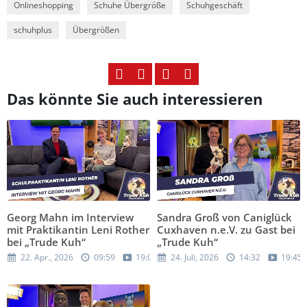
Onlineshopping
Schuhe Übergröße
Schuhgeschäft
schuhplus
Übergrößen
Das könnte Sie auch interessieren
Georg Mahn im Interview
Sandra Groß von Caniglück
mit Praktikantin Leni Rother
Cuxhaven n.e.V. zu Gast bei
bei „Trude Kuh“
„Trude Kuh“
22. Apr., 2026
09:59
19:05
24. Juli, 2026
14:32
19:45