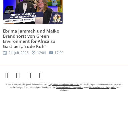
Ebrima Jammeh und Maike
Brandhorst von Green
Environment for Africa zu
Gast bei „Trude Kuh“
24. Juli, 2026
12:04
17:00
* Alle Preise inkl. der gesetzlichen MwSt. und
zzgl. Service- und Versandkosten.
** Die durchgestrichenen Preise entsprechen
dem bisherigen Preis bei schuhplus. Entdecken Sie
Damenschuhe in Übergrößen
sowie
Herrenschuhe in Übergrößen
bei
schuhplus.