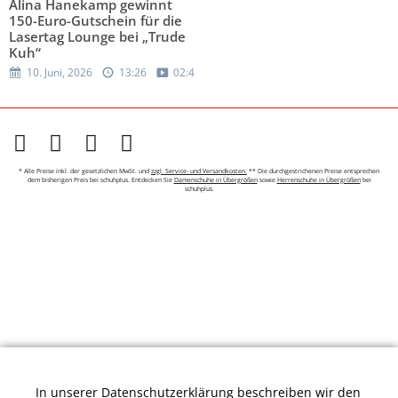
Alina Hanekamp gewinnt
150-Euro-Gutschein für die
Lasertag Lounge bei „Trude
Kuh“
10. Juni, 2026
13:26
02:48
* Alle Preise inkl. der gesetzlichen MwSt. und
zzgl. Service- und Versandkosten.
** Die durchgestrichenen Preise entsprechen
dem bisherigen Preis bei schuhplus. Entdecken Sie
Damenschuhe in Übergrößen
sowie
Herrenschuhe in Übergrößen
bei
schuhplus.
In unserer
Datenschutzerklärung
beschreiben wir den