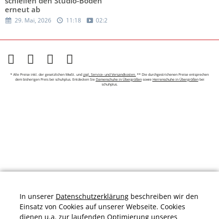
schleifen den Studio-Boden
erneut ab
29. Mai, 2026
11:18
02:27
* Alle Preise inkl. der gesetzlichen MwSt. und
zzgl. Service- und Versandkosten.
** Die durchgestrichenen Preise entsprechen
dem bisherigen Preis bei schuhplus. Entdecken Sie
Damenschuhe in Übergrößen
sowie
Herrenschuhe in Übergrößen
bei
schuhplus.
In unserer
Datenschutzerklärung
beschreiben wir den
Einsatz von Cookies auf unserer Webseite. Cookies
dienen u.a. zur laufenden Optimierung unseres