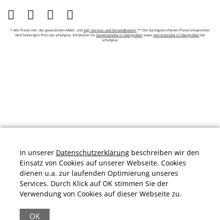
* Alle Preise inkl. der gesetzlichen MwSt. und
zzgl. Service- und Versandkosten.
** Die durchgestrichenen Preise entsprechen
dem bisherigen Preis bei schuhplus. Entdecken Sie
Damenschuhe in Übergrößen
sowie
Herrenschuhe in Übergrößen
bei
schuhplus.
In unserer
Datenschutzerklärung
beschreiben wir den
Einsatz von Cookies auf unserer Webseite. Cookies
dienen u.a. zur laufenden Optimierung unseres
Services. Durch Klick auf OK stimmen Sie der
Verwendung von Cookies auf dieser Webseite zu.
Durchschnittliche Bewertung von
schuhplus.com - Schuhe in Übergrößen
bei
Trustami:
4.97
/
5.00
mit
32.009
Bewertungen
OK