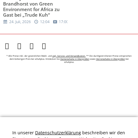
Brandhorst von Green
Environment for Africa zu
Gast bei „Trude Kuh“
24. Juli, 2026
12:04
17:00
* Alle Preise inkl. der gesetzlichen MwSt. und
zzgl. Service- und Versandkosten.
** Die durchgestrichenen Preise entsprechen
dem bisherigen Preis bei schuhplus. Entdecken Sie
Damenschuhe in Übergrößen
sowie
Herrenschuhe in Übergrößen
bei
schuhplus.
In unserer
Datenschutzerklärung
beschreiben wir den