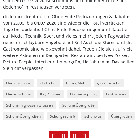
seit dem 01.07.2020 ist schuhplus auch mit einer Filiale bei
dodenhof in Posthausen vertreten.
dodenhof dreht durch: Ohne Ende Reduzierungen & Rabatte.
Vom 29.06. bis 04.07.2020 sind wieder die Total verrückten
Tage bei dodenhof! Ohne Ende Reduzierungen und Rabatte
auf Mode, Technik, Sport und vieles mehr*. Jeden Tag warten
neue, unschlagbare Angebote auf Sie! Auch die Stores und die
Gastronomie sind wie gewohnt dabei. Freuen Sie sich auf viele
weitere Aktionen im Dachgarten-Restaurant, bei New Yorker,
Picture People, Interfleur, immergrün, Hol‘ ab u.v.m. Das sollten
Sie nicht verpassen!
Damenschuhe
dodenhof
Georg Mahn
große Schuhe
Herrenschuhe
Kay Zimmer
Onlineshopping
Posthausen
Schuhe in grossen Grössen
Schuhe Übergröße
Schuhe Übergrößen
Schuhgeschäft
schuhplus
Übergrößen