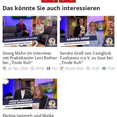
Das könnte Sie auch interessieren
Georg Mahn im Interview
Sandra Groß von Caniglück
mit Praktikantin Leni Rother
Cuxhaven n.e.V. zu Gast bei
bei „Trude Kuh“
„Trude Kuh“
22. Apr., 2026
09:59
19:05
24. Juli, 2026
14:32
19:45
Ebrima Jammeh und Maike