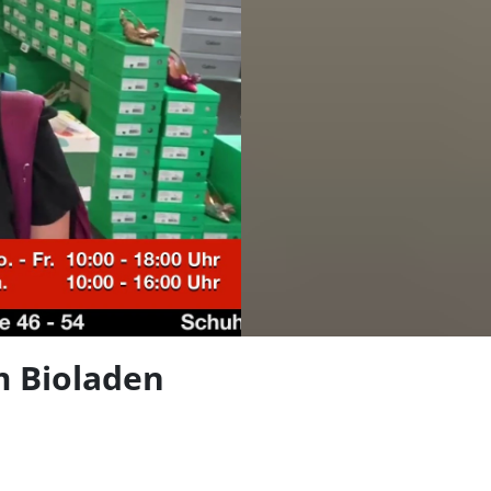
len
 Bioladen