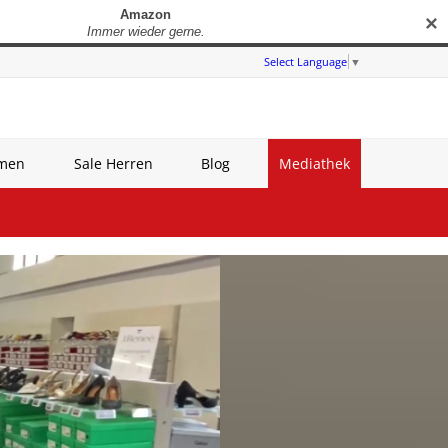
✕
Select Language
▼
amen
Sale Herren
Blog
Mediathek