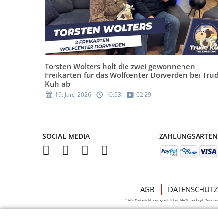
Torsten Wolters holt die zwei gewonnenen
Freikarten für das Wolfcenter Dörverden bei Tru
Kuh ab
19. Jan., 2026
10:53
02:29
SOCIAL MEDIA
ZAHLUNGSARTEN
AGB
DATENSCHUTZ
* Alle Preise inkl. der gesetzlichen MwSt. und
zzgl. Servic