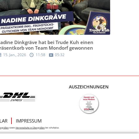
adine Dinkgräve hat bei Trude Kuh einen
räsentkorb von Team Mondorf gewonnen
15. Jan., 2026
11:58
05:32
AUSZEICHNUNGEN
LAR
IMPRESSUM
ergrößen
sowie
Herrenschuhe in Übergrößen
bei schuhplus.