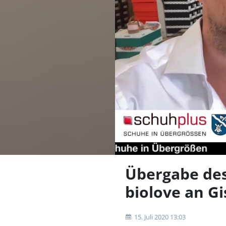
Übergabe de
biolove an Gi
15. Juli 2020 13:03