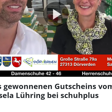
Video
abspie
s gewonnenen Gutscheins vom
sela Lühring bei schuhplus