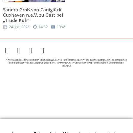
Sandra Groß von Caniglück
Cuxhaven n.e.V. zu Gast bei
„Trude Kuh“
24. Juli, 2026
14:32
19:45
* Alle Preise inkl. der gesetzlichen MwSt. und
zzgl. Service- und Versandkosten.
** Die durchgestrichenen Preise entsprechen
dem bisherigen Preis bei schuhplus. Entdecken Sie
Damenschuhe in Übergrößen
sowie
Herrenschuhe in Übergrößen
bei
schuhplus.