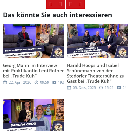
Das könnte Sie auch interessieren
Georg Mahn im Interview
Harald Hoops und Isabel
mit Praktikantin Leni Rother
Schünemann von der
bei „Trude Kuh“
Stedorfer Theaterbühne zu
Gast bei „Trude Kuh“
22. Apr., 2026
09:59
19:05
05. Dez., 2025
15:21
24:1