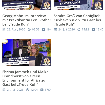
Georg Mahn im Interview
Sandra Groß von Caniglück
mit Praktikantin Leni Rother
Cuxhaven n.e.V. zu Gast bei
bei „Trude Kuh“
„Trude Kuh“
22. Apr., 2026
09:59
19:05
24. Juli, 2026
14:32
19:45
Ebrima Jammeh und Maike
Brandhorst von Green
Environment for Africa zu
Gast bei „Trude Kuh“
24. Juli, 2026
12:04
17:00