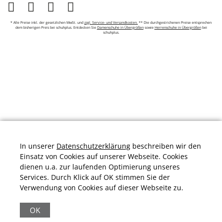
* Alle Preise inkl. der gesetzlichen MwSt. und
zzgl. Service- und Versandkosten.
** Die durchgestrichenen Preise entsprechen
dem bisherigen Preis bei schuhplus. Entdecken Sie
Damenschuhe in Übergrößen
sowie
Herrenschuhe in Übergrößen
bei
schuhplus.
In unserer
Datenschutzerklärung
beschreiben wir den
Einsatz von Cookies auf unserer Webseite. Cookies
dienen u.a. zur laufenden Optimierung unseres
Services. Durch Klick auf OK stimmen Sie der
Verwendung von Cookies auf dieser Webseite zu.
Durchschnittliche Bewertung von
schuhplus.com - Schuhe in Übergrößen
bei
Trustami:
4.97
/
5.00
mit
32.009
Bewertungen
OK
|
Bewertungsgrundlage des Anbieters: 13 Verkaufs- und 32