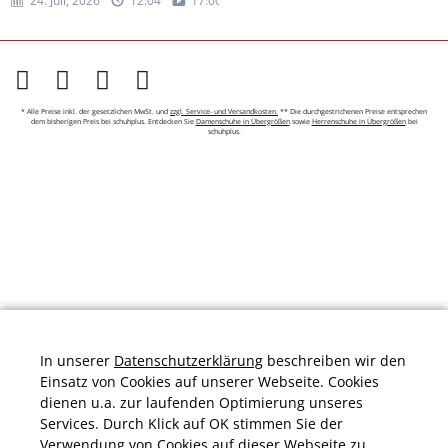
24. Juli, 2026
12:04
17:00
* Alle Preise inkl. der gesetzlichen MwSt. und
zzgl. Service- und Versandkosten.
** Die durchgestrichenen Preise entsprechen
dem bisherigen Preis bei schuhplus. Entdecken Sie
Damenschuhe in Übergrößen
sowie
Herrenschuhe in Übergrößen
bei
schuhplus.
In unserer
Datenschutzerklärung
beschreiben wir den
Einsatz von Cookies auf unserer Webseite. Cookies
dienen u.a. zur laufenden Optimierung unseres
Services. Durch Klick auf OK stimmen Sie der
Verwendung von Cookies auf dieser Webseite zu.