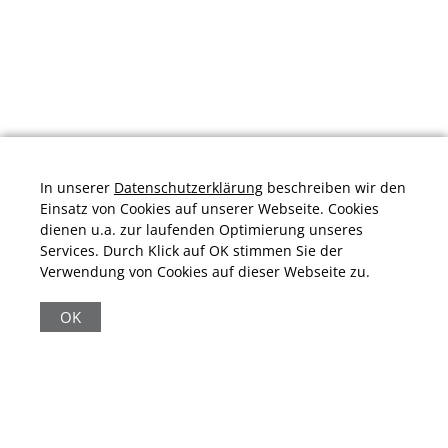
In unserer
Datenschutzerklärung
beschreiben wir den
Einsatz von Cookies auf unserer Webseite. Cookies
dienen u.a. zur laufenden Optimierung unseres
Services. Durch Klick auf OK stimmen Sie der
Verwendung von Cookies auf dieser Webseite zu.
Durchschnittliche Bewertung von
schuhplus.com - Schuhe in Übergrößen
bei
Trustami:
4.97
/
5.00
mit
32.009
Bewertungen
OK
|
Bewertungsgrundlage des Anbieters: 13 Verkaufs- und 32
Bewertungsplattformen
|
11.161
Beiträge
|
65.246
Follower(s)
|
17 Mio.
View(s)