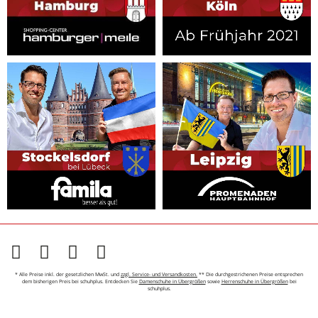
* Alle Preise inkl. der gesetzlichen MwSt. und
zzgl. Service- und Versandkosten.
** Die durchgestrichenen Preise entsprechen
dem bisherigen Preis bei schuhplus. Entdecken Sie
Damenschuhe in Übergrößen
sowie
Herrenschuhe in Übergrößen
bei
schuhplus.