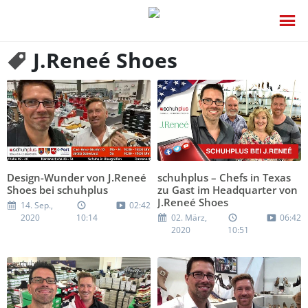
J.Reneé Shoes
Design-Wunder von J.Reneé
schuhplus – Chefs in Texas
Shoes bei schuhplus
zu Gast im Headquarter von
J.Reneé Shoes
14. Sep.,
02:42
2020
10:14
02. März,
06:42
2020
10:51