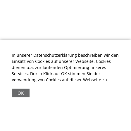
In unserer
Datenschutzerklärung
beschreiben wir den
Einsatz von Cookies auf unserer Webseite. Cookies
dienen u.a. zur laufenden Optimierung unseres
Services. Durch Klick auf OK stimmen Sie der
Verwendung von Cookies auf dieser Webseite zu.
Durchschnittliche Bewertung von
schuhplus.com - Schuhe in Übergrößen
bei
Trustami:
4.97
/
5.00
mit
32.010
Bewertungen
OK
|
Bewertungsgrundlage des Anbieters: 13 Verkaufs- und 32
Bewertungsplattformen
|
11.161
Beiträge
|
65.369
Follower(s)
|
17 Mio.
View(s)