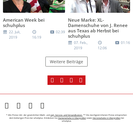
American Week bei
Neue Marke: XL-
schuhplus
Damenschuhe von J. Renee
aus Texas ab Herbst bei
22. Juli,
02:39
schuhplus
2019
16:19
07. Feb.,
01:16
2019
12:06
Weitere Beiträge
* Alle Preise inkl. der gesetzlichen MwSt. und
zzgl. Service- und Versandkosten.
** Die durchgestrichenen Preise entsprechen
dem bisherigen Preis bei schuhplus. Entdecken Sie
Damenschuhe in Übergrößen
sowie
Herrenschuhe in Übergrößen
bei
schuhplus.