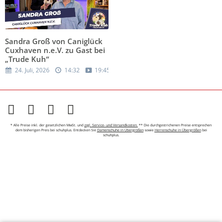
Sandra Groß von Caniglück
Cuxhaven n.e.V. zu Gast bei
„Trude Kuh“
24. Juli, 2026
14:32
19:45
* Alle Preise inkl. der gesetzlichen MwSt. und
zzgl. Service- und Versandkosten.
** Die durchgestrichenen Preise entsprechen
dem bisherigen Preis bei schuhplus. Entdecken Sie
Damenschuhe in Übergrößen
sowie
Herrenschuhe in Übergrößen
bei
schuhplus.