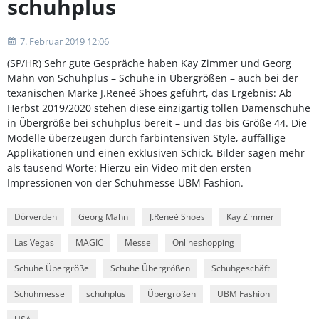
schuhplus
7. Februar 2019 12:06
(SP/HR) Sehr gute Gespräche haben Kay Zimmer und Georg
Mahn von
Schuhplus – Schuhe in Übergrößen
– auch bei der
texanischen Marke J.Reneé Shoes geführt, das Ergebnis: Ab
Herbst 2019/2020 stehen diese einzigartig tollen Damenschuhe
in Übergröße bei schuhplus bereit – und das bis Größe 44. Die
Modelle überzeugen durch farbintensiven Style, auffällige
Applikationen und einen exklusiven Schick. Bilder sagen mehr
als tausend Worte: Hierzu ein Video mit den ersten
Impressionen von der Schuhmesse UBM Fashion.
Dörverden
Georg Mahn
J.Reneé Shoes
Kay Zimmer
Las Vegas
MAGIC
Messe
Onlineshopping
Schuhe Übergröße
Schuhe Übergrößen
Schuhgeschäft
Schuhmesse
schuhplus
Übergrößen
UBM Fashion