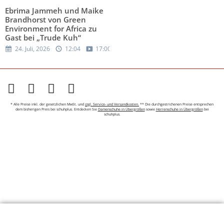
Ebrima Jammeh und Maike
Brandhorst von Green
Environment for Africa zu
Gast bei „Trude Kuh“
24. Juli, 2026
12:04
17:00
* Alle Preise inkl. der gesetzlichen MwSt. und
zzgl. Service- und Versandkosten.
** Die durchgestrichenen Preise entsprechen
dem bisherigen Preis bei schuhplus. Entdecken Sie
Damenschuhe in Übergrößen
sowie
Herrenschuhe in Übergrößen
bei
schuhplus.