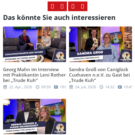
Das könnte Sie auch interessieren
Georg Mahn im Interview
Sandra Groß von Caniglück
mit Praktikantin Leni Rother
Cuxhaven n.e.V. zu Gast bei
bei „Trude Kuh“
„Trude Kuh“
22. Apr., 2026
09:59
19:05
24. Juli, 2026
14:32
19:45