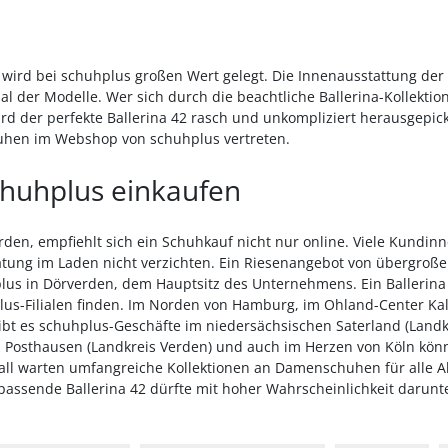
g wird bei schuhplus großen Wert gelegt. Die Innenausstattung der
l der Modelle. Wer sich durch die beachtliche Ballerina-Kollektion 
ird der perfekte Ballerina 42 rasch und unkompliziert herausgepi
hen im Webshop von schuhplus vertreten.
schuhplus einkaufen
rden, empfiehlt sich ein Schuhkauf nicht nur online. Viele Kundi
tung im Laden nicht verzichten. Ein Riesenangebot von übergro
us in Dörverden, dem Hauptsitz des Unternehmens. Ein Ballerina 
plus-Filialen finden. Im Norden von Hamburg, im Ohland-Center Kal
bt es schuhplus-Geschäfte im niedersächsischen Saterland (Landk
Posthausen (Landkreis Verden) und auch im Herzen von Köln könn
ll warten umfangreiche Kollektionen an Damenschuhen für alle A
 passende Ballerina 42 dürfte mit hoher Wahrscheinlichkeit darunte