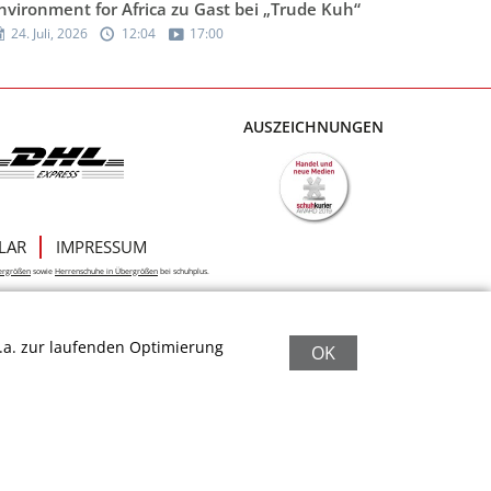
nvironment for Africa zu Gast bei „Trude Kuh“
24. Juli, 2026
12:04
17:00
AUSZEICHNUNGEN
LAR
IMPRESSUM
ergrößen
sowie
Herrenschuhe in Übergrößen
bei schuhplus.
.a. zur laufenden Optimierung
OK