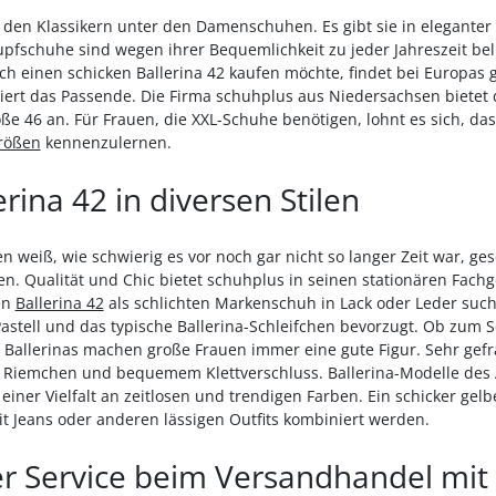
 den Klassikern unter den Damenschuhen. Es gibt sie in eleganter 
upfschuhe sind wegen ihrer Bequemlichkeit zu jeder Jahreszeit bel
ch einen schicken Ballerina 42 kaufen möchte, findet bei Europas
ert das Passende. Die Firma schuhplus aus Niedersachsen bietet 
 46 an. Für Frauen, die XXL-Schuhe benötigen, lohnt es sich, da
rößen
kennenzulernen.
rina 42 in diversen Stilen
 weiß, wie schwierig es vor noch gar nicht so langer Zeit war, ge
n. Qualität und Chic bietet schuhplus in seinen stationären Fach
en
Ballerina 42
als schlichten Markenschuh in Lack oder Leder such
astell und das typische Ballerina-Schleifchen bevorzugt. Ob zum
allerinas machen große Frauen immer eine gute Figur. Sehr gefragt
it Riemchen und bequemem Klettverschluss. Ballerina-Modelle des
ner Vielfalt an zeitlosen und trendigen Farben. Ein schicker gelbe
mit Jeans oder anderen lässigen Outfits kombiniert werden.
r Service beim Versandhandel mit