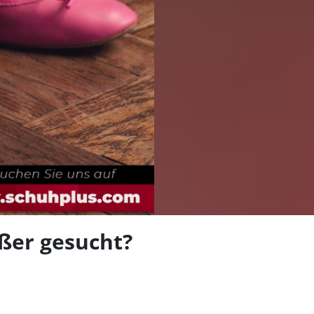
len
ßer gesucht?