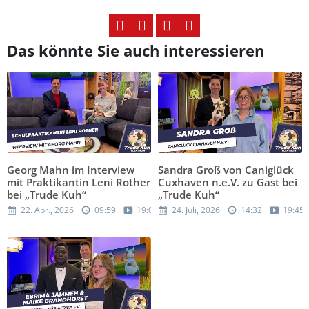
Das könnte Sie auch interessieren
Georg Mahn im Interview
Sandra Groß von Caniglück
mit Praktikantin Leni Rother
Cuxhaven n.e.V. zu Gast bei
bei „Trude Kuh“
„Trude Kuh“
22. Apr., 2026
09:59
19:05
24. Juli, 2026
14:32
19:45