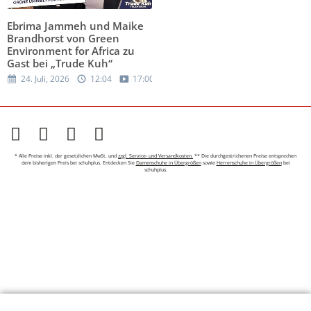
Ebrima Jammeh und Maike
Brandhorst von Green
Environment for Africa zu
Gast bei „Trude Kuh“
24. Juli, 2026
12:04
17:00
* Alle Preise inkl. der gesetzlichen MwSt. und
zzgl. Service- und Versandkosten.
** Die durchgestrichenen Preise entsprechen
dem bisherigen Preis bei schuhplus. Entdecken Sie
Damenschuhe in Übergrößen
sowie
Herrenschuhe in Übergrößen
bei
schuhplus.