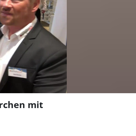
len
irchen mit