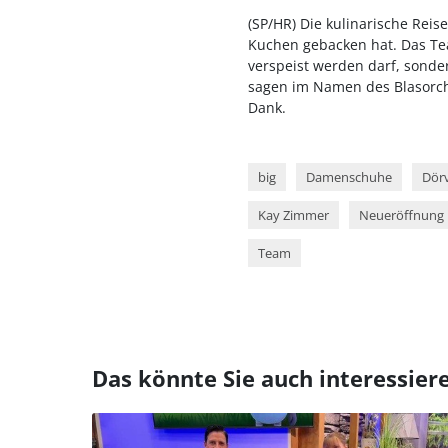
(SP/HR) Die kulinarische Reis
Kuchen gebacken hat. Das T
verspeist werden darf, sond
sagen im Namen des Blasorche
Dank.
big
Damenschuhe
Dör
Kay Zimmer
Neueröffnung
Team
Das könnte Sie auch interessier