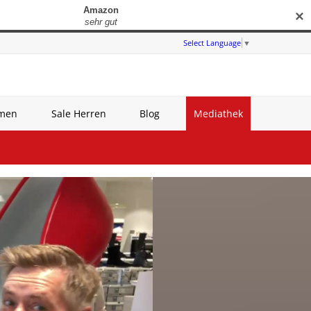
✕
Select Language
▼
amen
Sale Herren
Blog
Mediathek