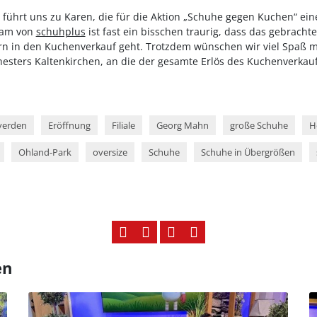
e führt uns zu Karen, die für die Aktion „Schuhe gegen Kuchen“ ein
eam von
schuhplus
ist fast ein bisschen traurig, dass das gebracht
ern in den Kuchenverkauf geht. Trotzdem wünschen wir viel Spaß
sters Kaltenkirchen, an die der gesamte Erlös des Kuchenverkauf
verden
Eröffnung
Filiale
Georg Mahn
große Schuhe
H
Ohland-Park
oversize
Schuhe
Schuhe in Übergrößen
en